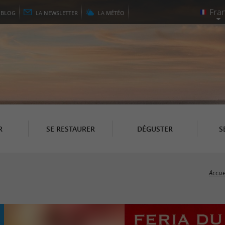
E
BLOG
LA
NEWSLETTER
LA
MÉTÉO
R
SE RESTAURER
DÉGUSTER
S
Accue