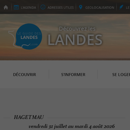
L'
AGENDA
ADRESSES
UTILES
GEO
LOCALISATION
L
Découvrez les
LANDES
DÉCOUVRIR
S'INFORMER
SE LOGE
HAGETMAU
vendredi 31 juillet au mardi 4 août 2026