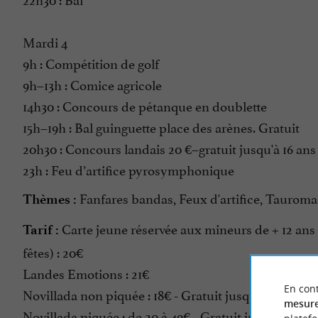
Mardi 4
9h : Compétition de golf
9h–13h : Comice agricole
14h30 : Concours de pétanque en doublette
15h–19h : Bal guinguette place des arènes. Gratuit
20h30 : Concours landais 20 €–gratuit jusqu'à 16 ans
23h : Feu d’artifice pyrosymphonique
Fanfares bandas, Feux d'artifice, Tauroma
Thèmes :
Carte jeune réservée aux mineurs de + 12 ans 
Tarif :
fêtes) : 20€
Landes Emotions : 21€
En cont
Novillada non piquée : 18€ - Gratuit jusqu'à 12 ans.
mesure
Novillada piquée : de 20 à 49€ - Gratuit jusqu'à 12 an