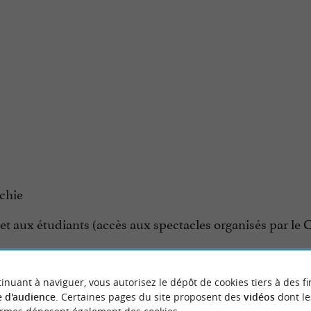
chie
et aux étudiants (accès aux spectacles organisés par le 
inuant à naviguer, vous autorisez le dépôt de cookies tiers à des fi
 d'audience
. Certaines pages du site proposent des
vidéos
dont le
s.