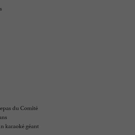
s
u repas du Comité
 ans
un karaoké géant