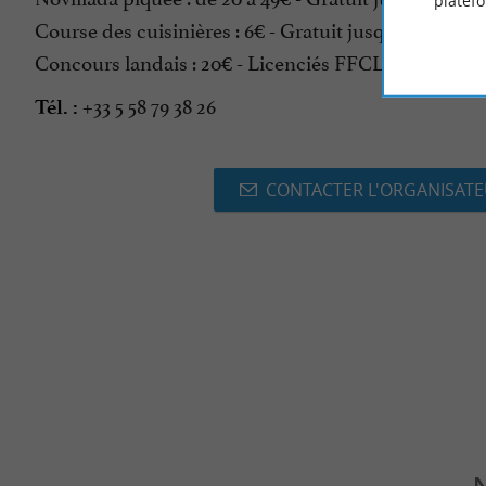
platef
Course des cuisinières : 6€ - Gratuit jusqu'à 12 ans.
Concours landais : 20€ - Licenciés FFCL et AJC 5€ - G
+33 5 58 79 38 26
Tél. :
CONTACTER L'ORGANISAT