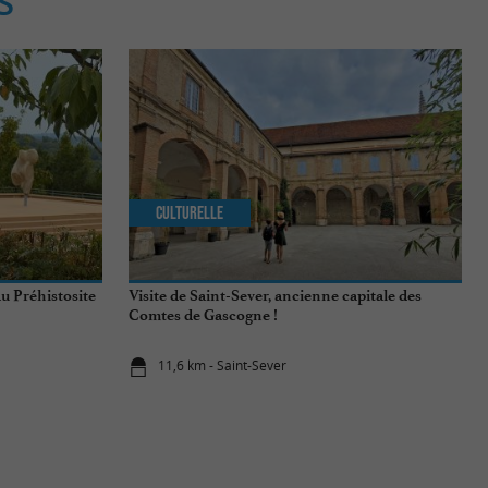
S
Culturelle
au Préhistosite
Visite de Saint-Sever, ancienne capitale des
Comtes de Gascogne !
11,6 km - Saint-Sever