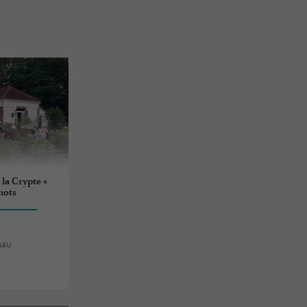
 la Crypte «
mots
mau