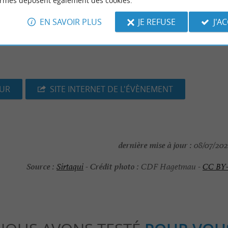
ormes déposent également des cookies.
EN SAVOIR PLUS
JE REFUSE
J'A
ratuit jusqu'à 16 ans.
EUR
SITE INTERNET DE L'ÉVÈNEMENT
dernière mise à jour :
08/07/202
Source :
Crédit photo :
Sirtaqui
-
CDF Hagetmau -
CC BY