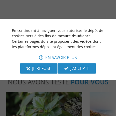
En continuant à naviguer, vous autorisez le dépôt de
dernière mise à jour :
06/07/2026 à 12:41:44
cookies tiers à des fins de
mesure d'audience
.
Certaines pages du site proposent des
vidéos
dont
Source :
Crédit photo :
Sirtaqui
-
Kanaha beer -
CC BY-
les plateformes déposent également des cookies.
NC-ND 4.0
EN SAVOIR PLUS
JE REFUSE
J'ACCEPTE
NOUS AVONS TESTÉ
POUR VOUS