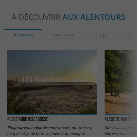
À DÉCOUVRIR
AUX ALENTOURS
Découvrir
S'informer
Se loger
Se r
Plage Nord Biscarosse
Plage de Navarros
Plage agréable réputée pour le surf tout niveau,
Sur le lac, la plage
on y vient pour toute la journée ou quelques
température tout à