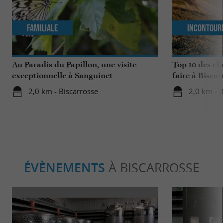
Familiale
Incontour
Au Paradis du Papillon, une visite
Top 10 des ch
exceptionnelle à Sanguinet
faire à Biscar
2,0 km - Biscarrosse
2,0 km - 
ÉVÈNEMENTS
À BISCARROSSE