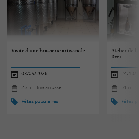
Visite d'une brasserie artisanale
Atelier de 
Beer
08/09/2026
24/10/
25 m - Biscarrosse
51 m - B
Fêtes populaires
Fêtes p