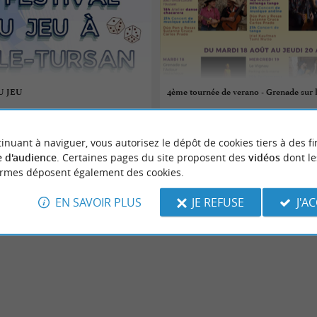
U JEU
4ème tournée de verano - Grenade sur 
18/08/2026
inuant à naviguer, vous autorisez le dépôt de cookies tiers à des fi
an
Grenade-sur-l'Adour
 d'audience
. Certaines pages du site proposent des
vidéos
dont le
ormes déposent également des cookies.
Festivals
EN SAVOIR PLUS
JE REFUSE
J'A