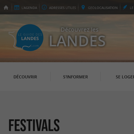
L'
AGENDA
ADRESSES
UTILES
GEO
LOCALISATION
L
Découvrez les
LANDES
DÉCOUVRIR
S'INFORMER
SE LOGE
Festivals