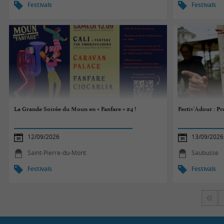
Festivals
Festivals
La Grande Soirée du Moun en « Fanfare » #4 !
Festiv'Adour : P
12/09/2026
13/09/2026
Saint-Pierre-du-Mont
Saubusse
Festivals
Festivals