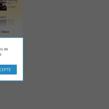
l'Adour
ns de
s
CCEPTE