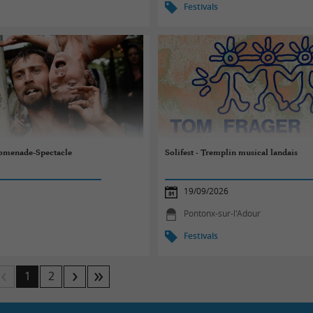
Festivals
romenade-Spectacle
Solifest - Tremplin musical landais
19/09/2026
Pontonx-sur-l'Adour
Festivals
1
2