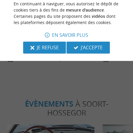
En continuant à naviguer, vous autorisez le dépôt de
cookies tiers à des fins de
mesure d'audience
.
Certaines pages du site proposent des
vidéos
dont
Incontournable
Détente
les plateformes déposent également des cookies.
EN SAVOIR PLUS
Les plus beaux spots photos des
Les meilleure
JE REFUSE
J'ACCEPTE
Landes
landaises
694 m - Soort-Hossegor
694 m - S
ÉVÈNEMENTS
À SOORT-
HOSSEGOR