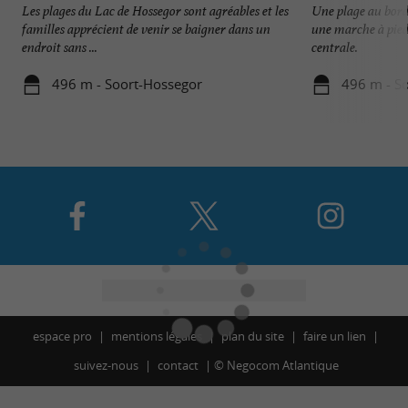
Les plages du Lac de Hossegor sont agréables et les
Une plage au bord
familles apprécient de venir se baigner dans un
une marche à pieds
endroit sans ...
centrale.
496 m - Soort-Hossegor
496 m - S
espace pro
mentions légales
plan du site
faire un lien
suivez-nous
contact
©
Negocom Atlantique