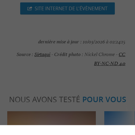
SITE INTERNET DE L'ÉVÈNEMENT
dernière mise à jour :
10/03/2026 à 02:24:15
Source :
Crédit photo :
Sirtaqui
-
Nickel Chrome -
CC
BY-NC-ND 4.0
NOUS AVONS TESTÉ
POUR VOUS