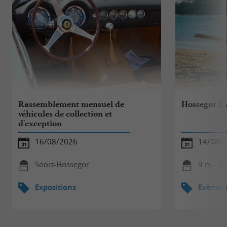
Rassemblement mensuel de
Hossegor E
véhicules de collection et
d'exception
16/08/2026
14/08/
Soort-Hossegor
9 m - S
Expositions
Evèneme