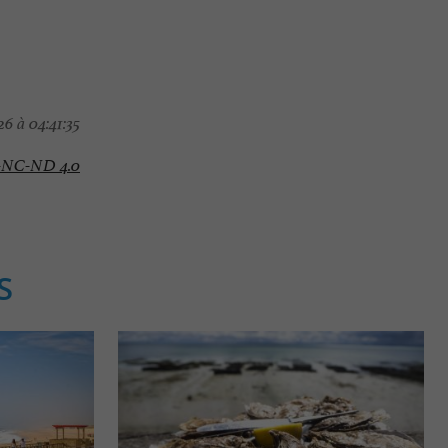
6 à 04:41:35
-NC-ND 4.0
S