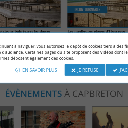
Incontournable
stations balnéaires landaises
Les meilleures plages d’Hossegor
inuant à naviguer, vous autorisez le dépôt de cookies tiers à des fi
ort-Hossegor
1,5 km - Soort-Hossegor
 d'audience
. Certaines pages du site proposent des
vidéos
dont le
ormes déposent également des cookies.
EN SAVOIR PLUS
JE REFUSE
J'A
ÉVÈNEMENTS
À CAPBRETON