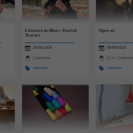
/
L'histoire du Blues / Festival
Open air
Tout'art
26/08/2026
08/08/2026
Capbreton
23 m - Capbret
Festivals
Concerts