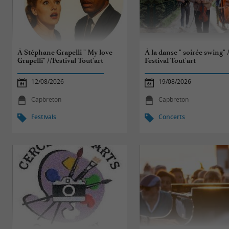
À Stéphane Grapelli " My love
À la danse " soirée swing" 
Grapelli" //Festival Tout'art
Festival Tout'art
12/08/2026
19/08/2026
Capbreton
Capbreton
Festivals
Concerts