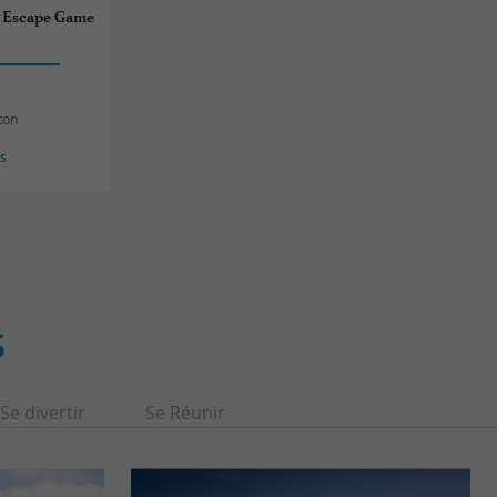
- Escape Game
ton
es
S
Se divertir
Se Réunir