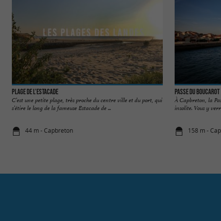
Plage de l’Estacade
Passe du Boucarot
C’est une petite plage, très proche du centre ville et du port, qui
À Capbreton, la Pas
s’étire le long de la fameuse Estacade de ...
insolite. Vous y ver
44 m - Capbreton
158 m - Ca