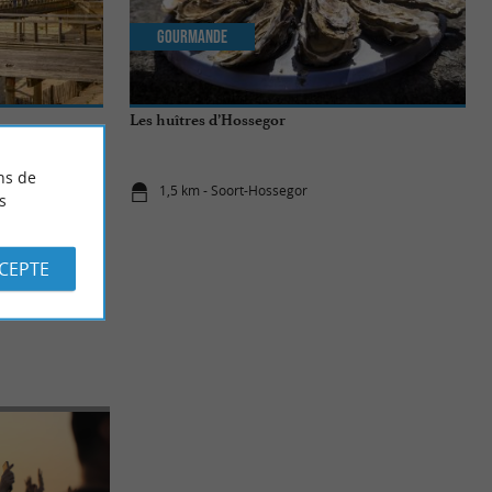
Gourmande
Les huîtres d’Hossegor
ns de
1,5 km - Soort-Hossegor
s
CCEPTE