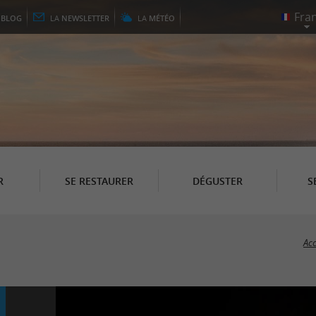
E
BLOG
LA
NEWSLETTER
LA
MÉTÉO
R
SE RESTAURER
DÉGUSTER
S
Acc