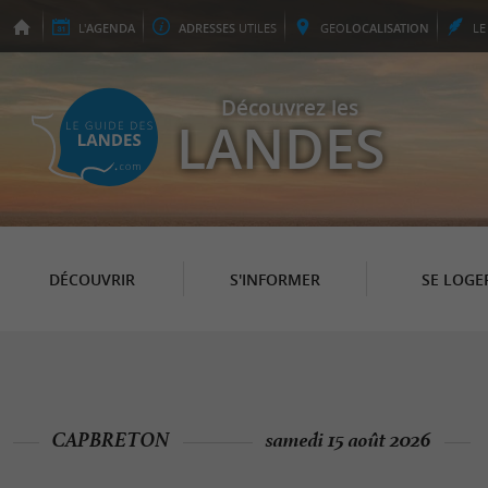
L'
AGENDA
ADRESSES
UTILES
GEO
LOCALISATION
L
Découvrez les
LANDES
DÉCOUVRIR
S'INFORMER
SE LOGE
CAPBRETON
samedi 15 août 2026