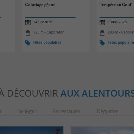
°
Coloriage géant
Tempête au Gouf 
14/08/2026
13/08/2026
125 m - Capbreton
283 m - Capbre
Fêtes populaires
Fêtes populair
À DÉCOUVRIR
AUX ALENTOUR
r
Se loger
Se restaurer
Déguster