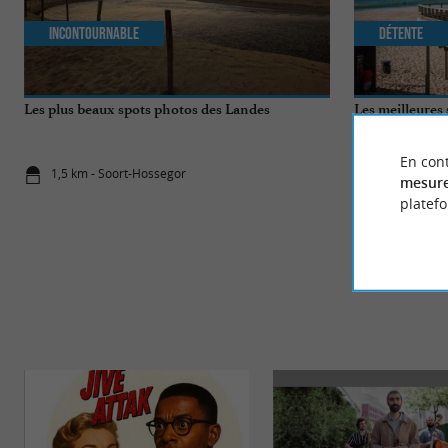
Incontournable
Détente
Les plus beaux spots photos des Landes
Les meilleures 
En cont
1,5 km - Soort-Hossegor
1,5 km - So
mesure
platef