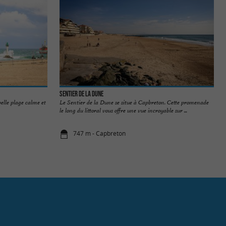
Sentier de la Dune
belle plage calme et
Le Sentier de la Dune se situe à Capbreton. Cette promenade
le long du littoral vous offre une vue incroyable sur ...
747 m - Capbreton