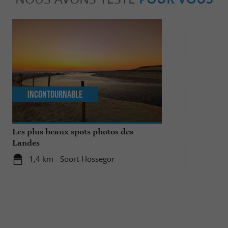
Incontournable
Détente
Les plus beaux spots photos des
Les meilleure
Landes
landaises
1,4 km - Soort-Hossegor
1,4 km - 