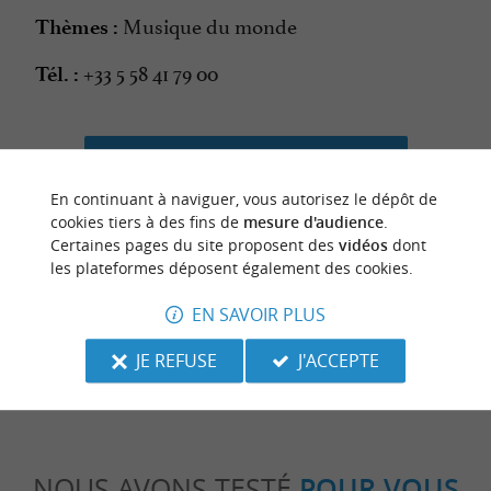
Musique du monde
Thèmes :
+33 5 58 41 79 00
Tél. :
CONTACTER L'ORGANISATEUR
En continuant à naviguer, vous autorisez le dépôt de
cookies tiers à des fins de
mesure d'audience
.
Certaines pages du site proposent des
vidéos
dont
les plateformes déposent également des cookies.
dernière mise à jour :
29/06/2026 à 02:24:53
EN SAVOIR PLUS
Source :
Crédit photo :
Sirtaqui
-
ot hossegor -
CC BY-
NC-ND 4.0
JE REFUSE
J'ACCEPTE
NOUS AVONS TESTÉ
POUR VOUS