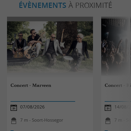
ÉVÈNEMENTS
À PROXIMITÉ
Concert - Marveen
Concert - 
07/08/2026
14/08/
7 m - Soort-Hossegor
7 m - S