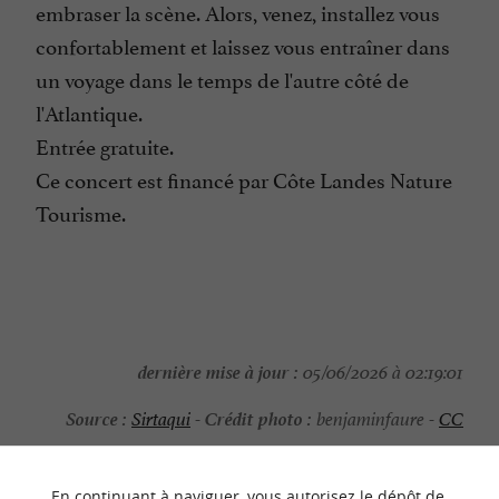
embraser la scène. Alors, venez, installez vous
confortablement et laissez vous entraîner dans
un voyage dans le temps de l'autre côté de
l'Atlantique.
Entrée gratuite.
Ce concert est financé par Côte Landes Nature
Tourisme.
dernière mise à jour :
05/06/2026 à 02:19:01
Source :
Crédit photo :
Sirtaqui
-
benjaminfaure -
CC
BY-NC-ND 4.0
En continuant à naviguer, vous autorisez le dépôt de