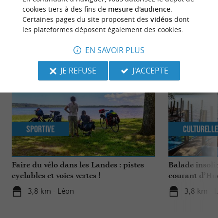
cookies tiers à des fins de
mesure d'audience
.
Certaines pages du site proposent des
vidéos
dont
les plateformes déposent également des cookies.
NOUS AVONS TESTÉ
POUR VOUS
EN SAVOIR PLUS
JE REFUSE
J'ACCEPTE
Sportive
Culturell
Faire du vélo dans les Landes : pistes
Balade insoli
cyclables et voies vertes !
courant d’Hu
3,8 km - Léon
3,8 km - 