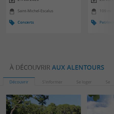
Saint-Michel-Escalus
109 m - 
Concerts
Patrimo
À DÉCOUVRIR
AUX ALENTOURS
Découvrir
S'informer
Se loger
Se r