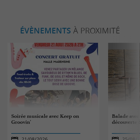
ÉVÈNEMENTS
À PROXIMITÉ
Soirée musicale avec Keep on
Balade avec 
Groovin'
découverte 
21/08/2026
25/08/