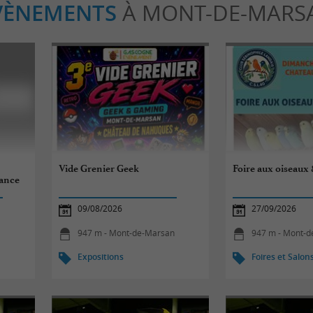
VÈNEMENTS
À MONT-DE-MARS
Vide Grenier Geek
Foire aux oiseaux 
rance
09/08/2026
27/09/2026
947 m - Mont-de-Marsan
947 m - Mont-
Expositions
Foires et Salon