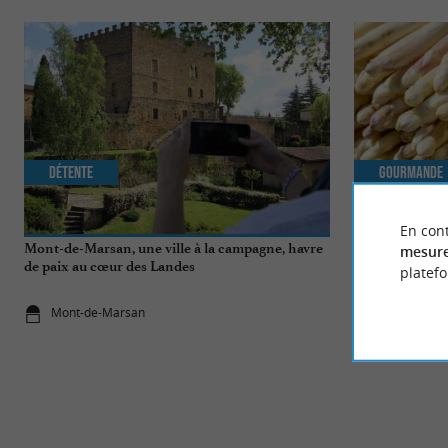
Détente
Gourmande
En cont
Mont-de-Marsan, une ville à la campagne, havre
Asperge blanch
mesure
de paix au cœur des Landes
gastronomique 
platef
Mont-de-Marsan
Mont-de-M