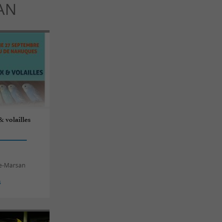
AN
& volailles
de-Marsan
s