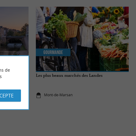
Gourmande
ns de
bles à ne pas
Les plus beaux marchés des Landes
s
CCEPTE
Mont-de-Marsan