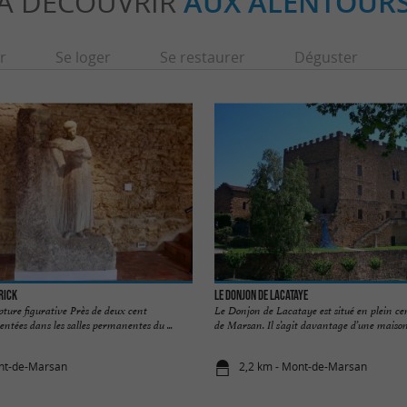
À DÉCOUVRIR
AUX ALENTOUR
r
Se loger
Se restaurer
Déguster
rick
Le Donjon de Lacataye
pture figurative Près de deux cent
Le Donjon de Lacataye est situé en plein ce
entées dans les salles permanentes du ...
de Marsan. Il s’agit davantage d’une maison 
ont-de-Marsan
2,2 km - Mont-de-Marsan