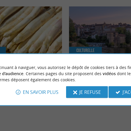
Culturelle
inuant à naviguer, vous autorisez le dépôt de cookies tiers à des fi
e des Sables des Landes, trésor
Mont-de-Marsan, les incontourna
 d'audience
. Certaines pages du site proposent des
vidéos
dont le
de la région
manquer !
ormes déposent également des cookies.
EN SAVOIR PLUS
JE REFUSE
J'A
arsan
Mont-de-Marsan