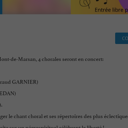
CO
 Mont-de-Marsan, 4 chorales seront en concert:
Géraud GARNIER)
ABEDAN)
).
ger le chant choral et ses répertoires des plus éclectique
ite sur un négrospiritual célébrant la liberté !