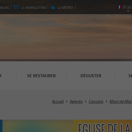
E
BLOG
LA
NEWSLETTER
LA
MÉTÉO
R
SE RESTAURER
DÉGUSTER
S
Accueil
Agenda
Concerts
Mont-de-Mar