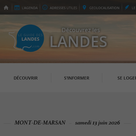
L'
AGENDA
ADRESSES
UTILES
GEO
LOCALISATION
L
Découvrez les
LANDES
DÉCOUVRIR
S'INFORMER
SE LOGE
MONT-DE-MARSAN
samedi 13 juin 2026