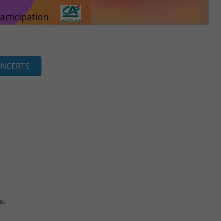
NCERTS
s.