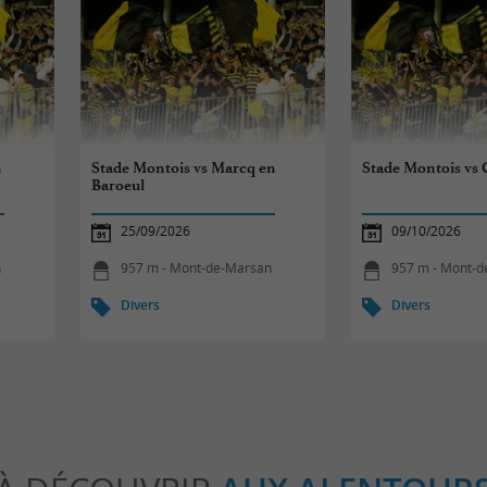
n
Stade Montois vs Marcq en
Stade Montois vs
Baroeul
25/09/2026
09/10/2026
n
957 m - Mont-de-Marsan
957 m - Mont-
Divers
Divers