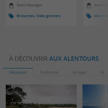
Soort-Hossegor
Soort-H
Brocantes, Vides greniers
Marché
À DÉCOUVRIR
AUX ALENTOURS
Découvrir
S'informer
Se loger
Se r