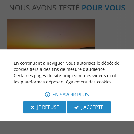
NOUS AVONS TESTÉ
POUR VOUS
En continuant à naviguer, vous autorisez le dépôt de
Incontournable
Détente
cookies tiers à des fins de
mesure d'audience
.
Certaines pages du site proposent des
vidéos
dont
les plateformes déposent également des cookies.
Les plus beaux spots photos des
Les meilleure
Landes
landaises
EN SAVOIR PLUS
335 m - Soort-Hossegor
335 m - S
JE REFUSE
J'ACCEPTE