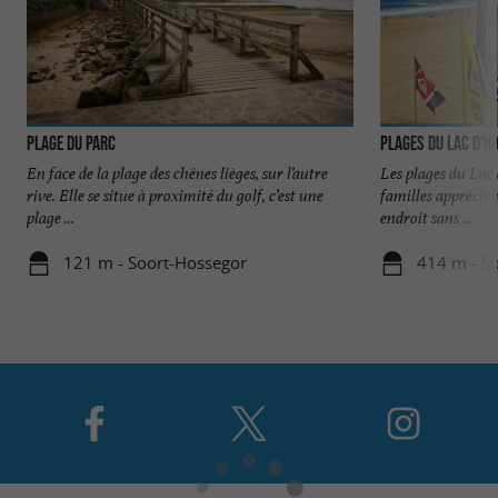
Plage du Parc
Plages du Lac d'H
En face de la plage des chênes lièges, sur l’autre
Les plages du Lac 
rive. Elle se situe à proximité du golf, c’est une
familles apprécien
plage ...
endroit sans ...
121 m - Soort-Hossegor
414 m - S