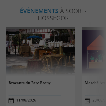
ÉVÈNEMENTS
À SOORT-
HOSSEGOR
Brocante du Parc Rosny
Marché Art
11/08/2026
23/08/