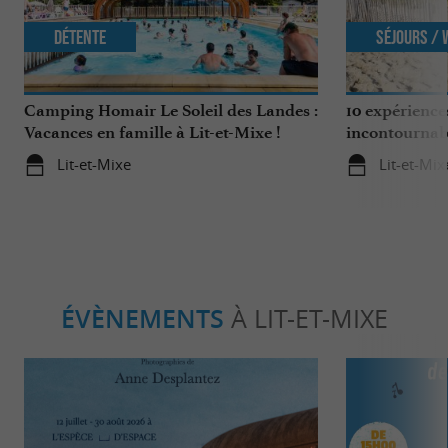
Détente
Séjours /
Camping Homair Le Soleil des Landes :
10 expérience
Vacances en famille à Lit-et-Mixe !
incontournab
Nature
Lit-et-Mixe
Lit-et-Mix
ÉVÈNEMENTS
À LIT-ET-MIXE