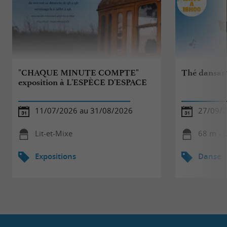
"CHAQUE MINUTE COMPTE"
Thé dansant
exposition à L'ESPÈCE D'ESPACE
11/07/2026 au 31/08/2026
27/09/
Lit-et-Mixe
68 m - L
Expositions
Danse