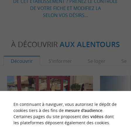
DE CET ÉTABLISSEMENT ? PRENEZ LE CONTRÔLE
DE VOTRE FICHE ET MODIFIEZ LA
SELON VOS DÉSIRS...
À DÉCOUVRIR
AUX ALENTOURS
Découvrir
S'informer
Se loger
Se r
En continuant à naviguer, vous autorisez le dépôt de
cookies tiers à des fins de
mesure d'audience
.
Certaines pages du site proposent des
vidéos
dont
les plateformes déposent également des cookies.