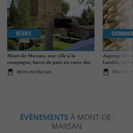
Détente
Gourmand
Mont-de-Marsan, une ville à la
Asperge blanc
campagne, havre de paix au cœur des
Landes, tréso
Landes
région
Mont-de-Marsan
Mont-de-
ÉVÈNEMENTS
À MONT-DE-
MARSAN