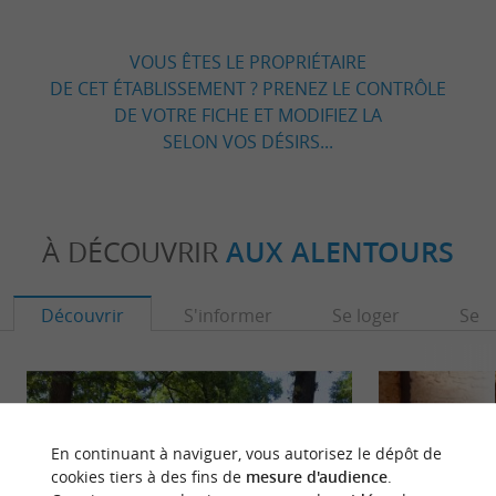
VOUS ÊTES LE PROPRIÉTAIRE
DE CET ÉTABLISSEMENT ? PRENEZ LE CONTRÔLE
DE VOTRE FICHE ET MODIFIEZ LA
SELON VOS DÉSIRS...
À DÉCOUVRIR
AUX ALENTOURS
Découvrir
S'informer
Se loger
Se r
En continuant à naviguer, vous autorisez le dépôt de
cookies tiers à des fins de
mesure d'audience
.