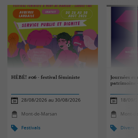
HÉBÉ! #06 - festival féministe
Journées eu
patrimoine 
28/08/2026 au 30/08/2026
18/09/
Mont-de-Marsan
Mont-d
Festivals
Divers