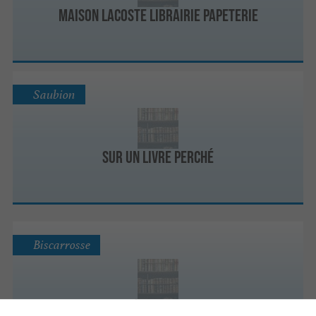
Maison Lacoste Librairie Papeterie
Saubion
Sur Un Livre Perché
Biscarrosse
La Veillée Sarl Librairie