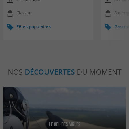
Classun
Saubri
Fêtes populaires
Gastr
NOS
DÉCOUVERTES
DU MOMENT
Le Vol des Aigles