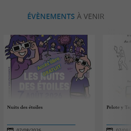
ÉVÈNEMENTS
À VENIR
Nuits des étoiles
Pelote y T
07/08/2026
07/08/