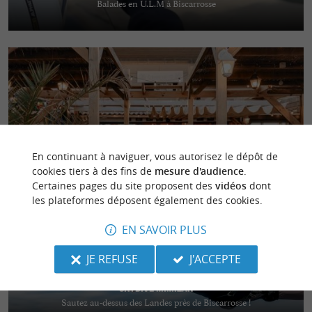
Balades en U.L.M à Biscarrosse
ô bord de l'ô
Café restaurant boutique à Soustons Plage
En continuant à naviguer, vous autorisez le dépôt de
cookies tiers à des fins de
mesure d'audience
.
Certaines pages du site proposent des
vidéos
dont
les plateformes déposent également des cookies.
EN SAVOIR PLUS
JE REFUSE
J'ACCEPTE
Skydive Mimizan
Sautez au-dessus des Landes près de Biscarrosse !