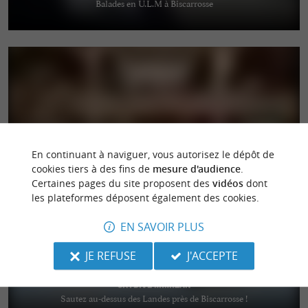
Balades en U.L.M à Biscarrosse
ô bord de l'ô
Café restaurant boutique à Soustons Plage
En continuant à naviguer, vous autorisez le dépôt de
cookies tiers à des fins de
mesure d'audience
.
Certaines pages du site proposent des
vidéos
dont
les plateformes déposent également des cookies.
EN SAVOIR PLUS
JE REFUSE
J'ACCEPTE
Skydive Mimizan
Sautez au-dessus des Landes près de Biscarrosse !