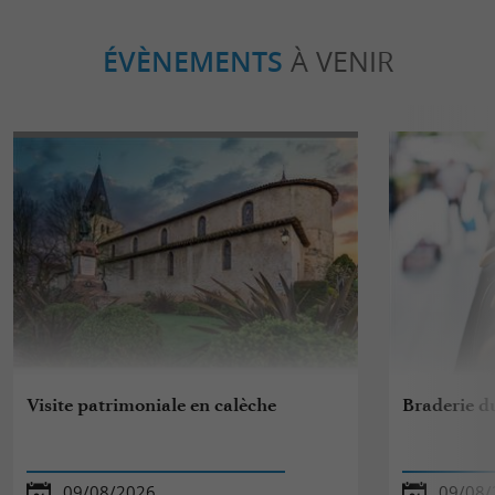
ÉVÈNEMENTS
À VENIR
Visite patrimoniale en calèche
Braderie d
09/08/2026
09/08/