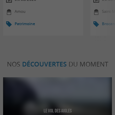
Amou
Saint-M
Patrimoine
Brocant
NOS
DÉCOUVERTES
DU MOMENT
Le Vol des Aigles