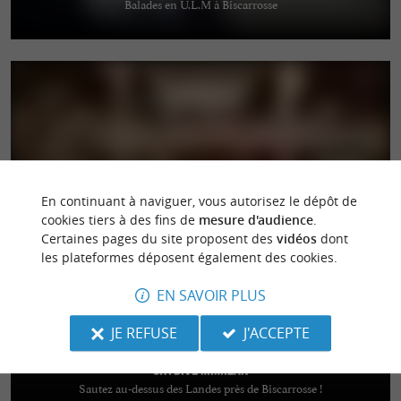
Balades en U.L.M à Biscarrosse
ô bord de l'ô
Café restaurant boutique à Soustons Plage
En continuant à naviguer, vous autorisez le dépôt de
cookies tiers à des fins de
mesure d'audience
.
Certaines pages du site proposent des
vidéos
dont
les plateformes déposent également des cookies.
EN SAVOIR PLUS
JE REFUSE
J'ACCEPTE
Skydive Mimizan
Sautez au-dessus des Landes près de Biscarrosse !