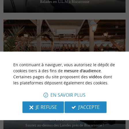
Balades en U.L.M à Biscarrosse
ô bord de l'ô
Café restaurant boutique à Soustons Plage
En continuant à naviguer, vous autorisez le dépôt de
cookies tiers à des fins de
mesure d'audience
.
Certaines pages du site proposent des
vidéos
dont
les plateformes déposent également des cookies.
EN SAVOIR PLUS
JE REFUSE
J'ACCEPTE
Skydive Mimizan
Sautez au-dessus des Landes près de Biscarrosse !