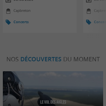
Capbreton
Capbre
Concerts
Concer
NOS
DÉCOUVERTES
DU MOMENT
Le Vol des Aigles