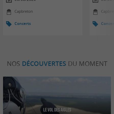
Capbreton
Capbre
Concerts
Concer
NOS
DÉCOUVERTES
DU MOMENT
Le Vol des Aigles