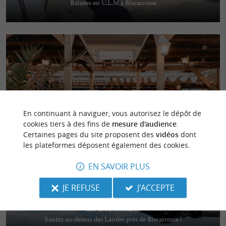
Balades en U.L.M à Biscarrosse
ô bord de l'ô
Café restaurant boutique à Soustons Plage
En continuant à naviguer, vous autorisez le dépôt de
cookies tiers à des fins de
mesure d'audience
.
Certaines pages du site proposent des
vidéos
dont
les plateformes déposent également des cookies.
EN SAVOIR PLUS
JE REFUSE
J'ACCEPTE
Skydive Mimizan
Sautez au-dessus des Landes près de Biscarrosse !