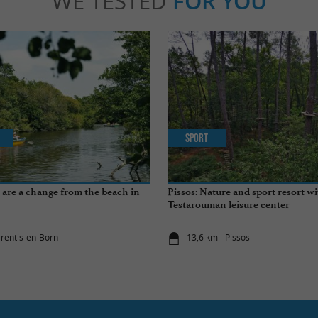
WE TESTED
FOR YOU
Sport
at are a change from the beach in
Pissos: Nature and sport resort wi
Testarouman leisure center
arentis-en-Born
13,6 km - Pissos