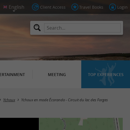
Client Access
Travel Books
Login
ERTAINMENT
MEETING
TOP EXPERIENCES
Ychoux
Ychoux en mode Écorando - Circuit du lac des Forges