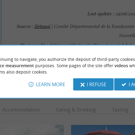
Last update :
29/06/202
Source :
Sirtaqui
| Comité Départemental de la Randonnée 
Nouvell
Photo credit :
@Sirtaqui Cf. Comité Départemental de l
Pédestre de Nouvell
inuing to navigate, you authorize the deposit of third-party cookies
ce measurement
purposes. Some pages of the site offer
videos
wh
ms also deposit cookies.
LEARN MORE
I REFUSE
I 
TO DISCOVER
AROUND
Accommodation
Eating & Drinking
Tasting