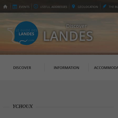
EVENTS
USEFUL
ADDRESSES
GEO
LOCATION
THE
B
Discover
LANDES
DISCOVER
INFORMATION
ACCOMMODA
YCHOUX