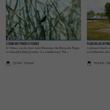
L’Etang des Forges à Ychoux
Plage du lac de Pa
In Ychoux, not far from Lake Biscarosse, the Etang des Forges
A pleasant beach, 
is a beautiful body of water, in a wooded area. The ...
and bohemian atmosph
2,6 km - Ychoux
10,4 km - P