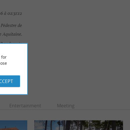
6 à 02:31:12
Pédestre de
e Aquitaine.
a Randonnée
e Aquitaine.
 for
ose
ACCEPT
Entertainment
Meeting