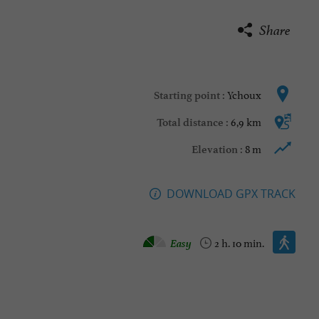
Share
Ychoux
Starting point :
6,9 km
Total distance :
8 m
Elevation :
DOWNLOAD GPX TRACK
Walking :
Easy
2 h. 10 min.