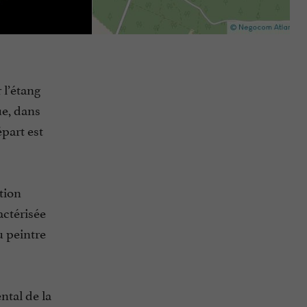
 l’étang
ue, dans
part est
tion
actérisée
u peintre
tal de la