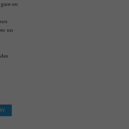
 gare ou
urs
vec un
 des
RY