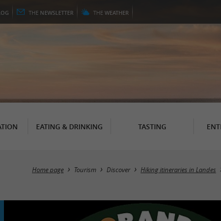
LOG
THE
NEWSLETTER
THE
WEATHER
TION
EATING & DRINKING
TASTING
ENT
Home page
Tourism
Discover
Hiking itineraries in Landes