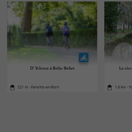
D' Ychoux à Belin-Beliet
Le circ
221 m - Parentis-en-Born
1,8 km - Y