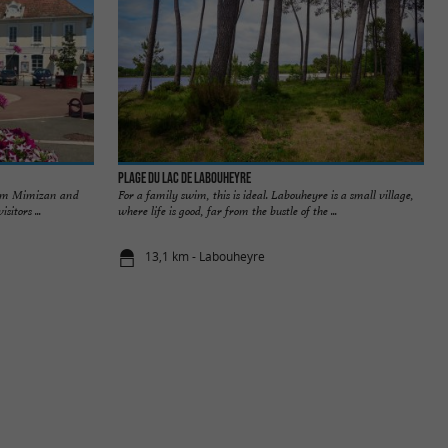
Plage du Lac de Labouheyre
from Mimizan and
For a family swim, this is ideal. Labouheyre is a small village,
itors ...
where life is good, far from the bustle of the ...
13,1 km - Labouheyre