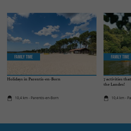
Family Time
Family Time
Holidays in Parentis-en-Born
7 activities th
the Landes!
10,4 km - Parentis-en-Born
10,4 km - P