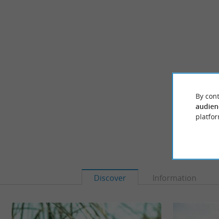
By cont
audien
platfor
Discover
Information