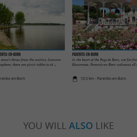
rentis-en-Born
Parentis-en-Born
a stone's throw from the marina. Summer
In the heart of the Pays de Born, not far 
ere, there are picnic tables to sit ...
Biscarrosse, Parentis-en-Born welcomes all vis
arentis-en-Born
10,5 km - Parentis-en-Born
YOU WILL
ALSO
LIKE