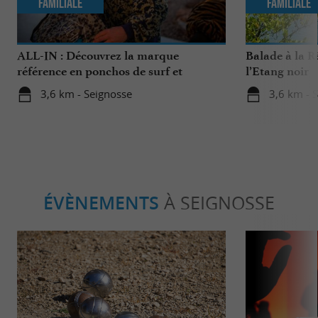
Familiale
Familiale
ALL-IN : Découvrez la marque
Balade à la R
référence en ponchos de surf et
l’Etang noir
accessoires de sports nautiques !
3,6 km - Seignosse
3,6 km - 
ÉVÈNEMENTS
À SEIGNOSSE