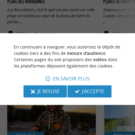
Plage des Bourdaines
Plages de Seignos
Les Bourdaines, c'est le spot un peu caché car cette
Seignosse est une 
plage est nichée au cœur de la dune, derrière les
Landes. Ses plages 
petites ...
...
872 m - Seignosse
977 m - S
En continuant à naviguer, vous autorisez le dépôt de
cookies tiers à des fins de
mesure d'audience
.
Certaines pages du site proposent des
vidéos
dont
les plateformes déposent également des cookies.
NOUS AVONS TESTÉ
POUR VOUS
EN SAVOIR PLUS
JE REFUSE
J'ACCEPTE