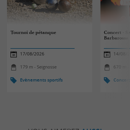
Tournoi de pétanque
Concert - S
Barbarossa
17/08/2026
14/08/
179 m - Seignosse
670 m -
Evènements sportifs
Concert