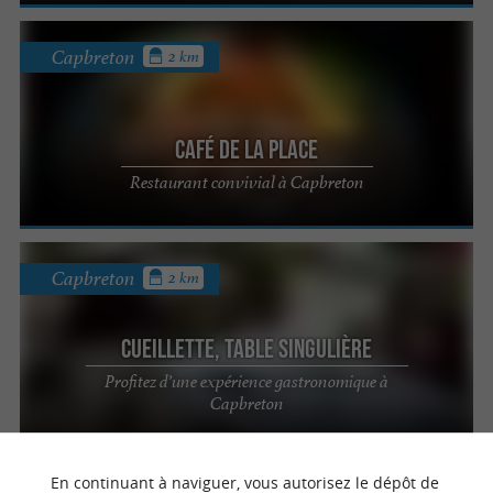
Capbreton
2 km
Café de la Place
Restaurant convivial à Capbreton
Capbreton
2 km
Cueillette, Table Singulière
Profitez d’une expérience gastronomique à
Capbreton
En continuant à naviguer, vous autorisez le dépôt de