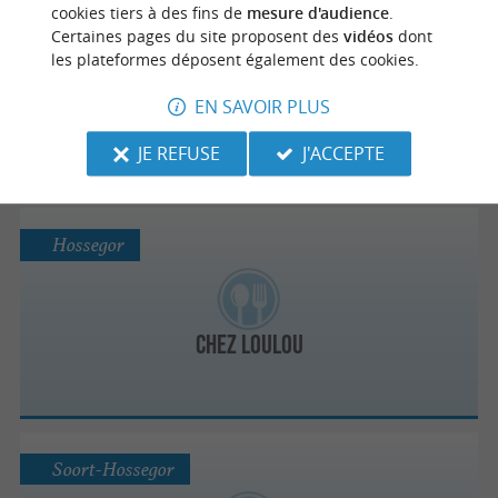
Hossegor
cookies tiers à des fins de
mesure d'audience
.
Certaines pages du site proposent des
vidéos
dont
les plateformes déposent également des cookies.
Lake House
EN SAVOIR PLUS
JE REFUSE
J'ACCEPTE
Hossegor
Chez Loulou
Soort-Hossegor