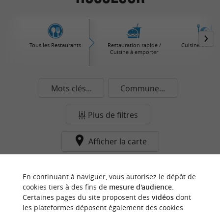
Tous les Restaurants
Restauration rapide /
Cuisine du Mo
Cuisine à emporter
Mots clés...
Commune...
Plus de filtres
Afficher la carte
Aucun résultat dans cette catégorie pour cette
En continuant à naviguer, vous autorisez le dépôt de
commune pour le moment...
cookies tiers à des fins de
mesure d'audience
.
Certaines pages du site proposent des
vidéos
dont
les plateformes déposent également des cookies.