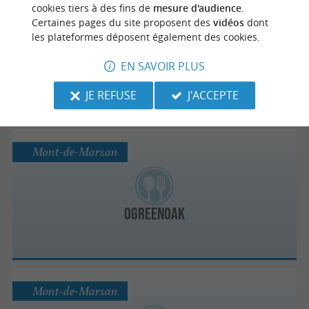
Mont-de-Marsan
cookies tiers à des fins de
mesure d'audience
.
Certaines pages du site proposent des
vidéos
dont
les plateformes déposent également des cookies.
Les Clefs d'Argent
EN SAVOIR PLUS
JE REFUSE
J'ACCEPTE
Mont-de-Marsan
Ogreenoak
Mont-de-Marsan