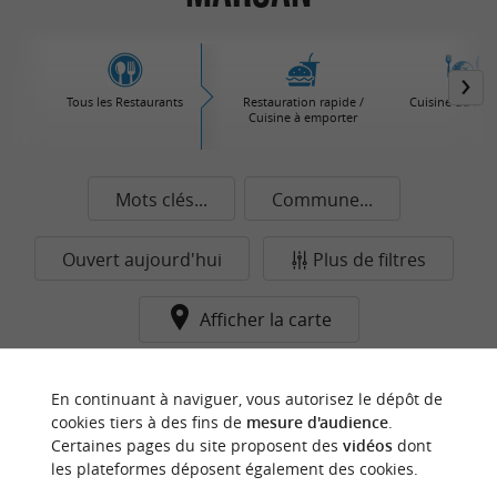
Tous les Restaurants
Restauration rapide /
Cuisine du Mo
Cuisine à emporter
Mots clés...
Commune...
Ouvert aujourd'hui
Plus de filtres
Afficher la carte
Aucun résultat dans cette catégorie pour cette
En continuant à naviguer, vous autorisez le dépôt de
commune pour le moment...
cookies tiers à des fins de
mesure d'audience
.
Certaines pages du site proposent des
vidéos
dont
les plateformes déposent également des cookies.