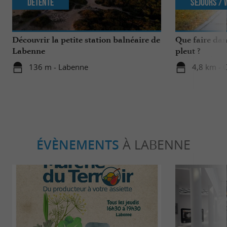
Détente
Séjours /
Découvrir la petite station balnéaire de
Que faire dan
Labenne
pleut ?
136 m - Labenne
4,8 km - 
ÉVÈNEMENTS
À LABENNE