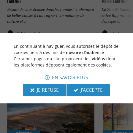
Labenne
Zoo de Labenne
Besoin de vous évader dans les Landes ? Labenne a
Le Zoo de Labenne 
de belles choses à vous offrir ! Un mélange de
entre Bayonne et 
nature et ...
des espèces ...
173 m - Labenne
927 m - L
En continuant à naviguer, vous autorisez le dépôt de
cookies tiers à des fins de
mesure d'audience
.
Certaines pages du site proposent des
vidéos
dont
les plateformes déposent également des cookies.
NOUS AVONS TESTÉ
POUR VOUS
EN SAVOIR PLUS
JE REFUSE
J'ACCEPTE