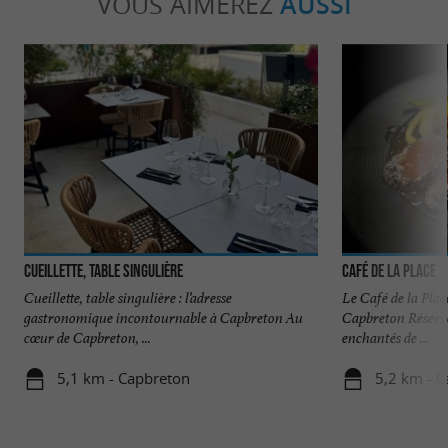
VOUS AIMEREZ
AUSSI
Cueillette, Table Singulière
Café de la Place
Cueillette, table singulière : l’adresse
Le Café de la Plac
gastronomique incontournable à Capbreton Au
Capbreton Réserve
cœur de Capbreton, ...
enchantés de ...
5,1 km - Capbreton
5,2 km - 