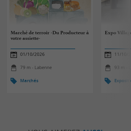
Marché de terroir -Du Producteur à
Expo Village
votre assiette-
01/10/2026
11/10/2
79 m - Labenne
93 m - 
Marchés
Exposit