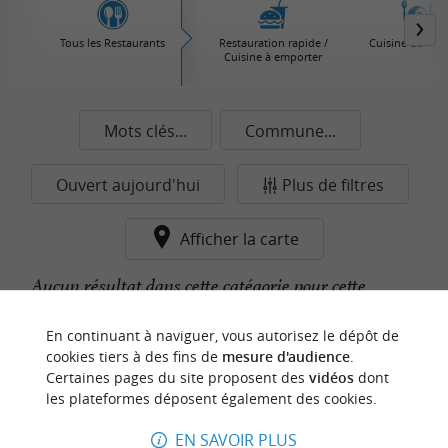
Tous les Restaurants
Restauration rapide /
Cuisine du Mo
Cuisine à emporter
Mots clés...
Commune...
Ouvert aujourd'hui
Plus de filtres
Afficher la carte
Aucun résultat dans cette catégorie pour cette
commune pour le moment...
En continuant à naviguer, vous autorisez le dépôt de
cookies tiers à des fins de
mesure d'audience
.
Certaines pages du site proposent des
vidéos
dont
n
o
t
e
c
o
u
p
e
c
o
e
u
les plateformes déposent également des cookies.
r
d
r
EN SAVOIR PLUS