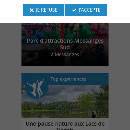
JE REFUSE
J'ACCEPTE
Parc d'attractions Messanges
Sud
à Messanges
Top expériences
Une pause nature aux Lacs de