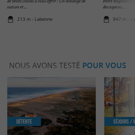
de belles choses à vous offrir ! Un mélange de
entre Bayonne et 
nature et ...
des espèces ...
213 m - Labenne
947 m - L
NOUS AVONS TESTÉ
POUR VOUS
Détente
Séjours /