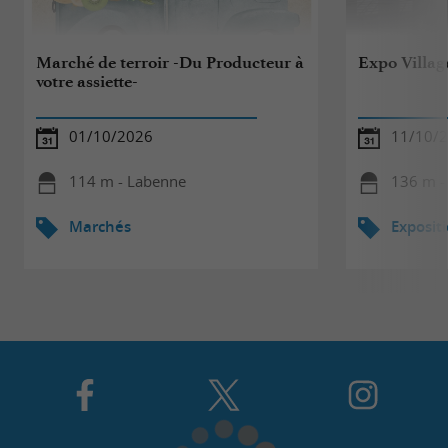
Marché de terroir -Du Producteur à
Expo Village
votre assiette-
01/10/2026
11/10/2
114 m - Labenne
136 m -
Marchés
Exposit