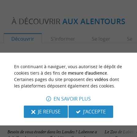
À DÉCOUVRIR
AUX ALENTOURS
Découvrir
S'informer
Se loger
Se r
En continuant à naviguer, vous autorisez le dépôt de
cookies tiers à des fins de
mesure d'audience
.
Certaines pages du site proposent des
vidéos
dont
les plateformes déposent également des cookies.
EN SAVOIR PLUS
JE REFUSE
J'ACCEPTE
Labenne
Zoo de Labenne
Besoin de vous évader dans les Landes ? Labenne a
Le Zoo de Labenne 