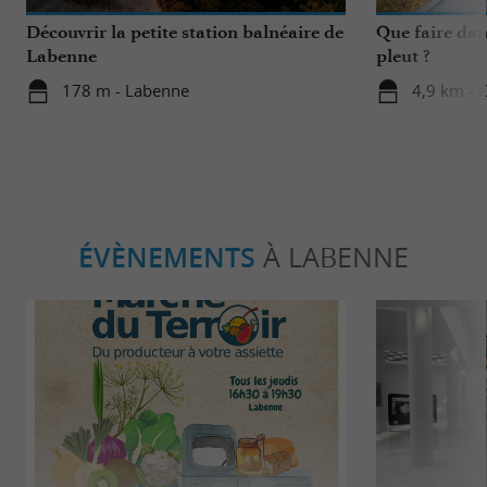
Découvrir la petite station balnéaire de
Que faire dan
Labenne
pleut ?
178 m - Labenne
4,9 km - 
ÉVÈNEMENTS
À LABENNE