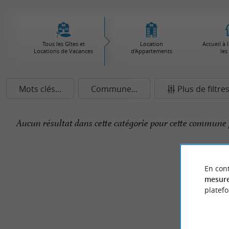
Tous les Gîtes et
Location
Accueil à 
Locations de Vacances
d'Appartements
les
Mots clés...
Commune...
Plus de filtre
Aucun résultat dans cette catégorie pour cette commune 
En cont
mesure
platef