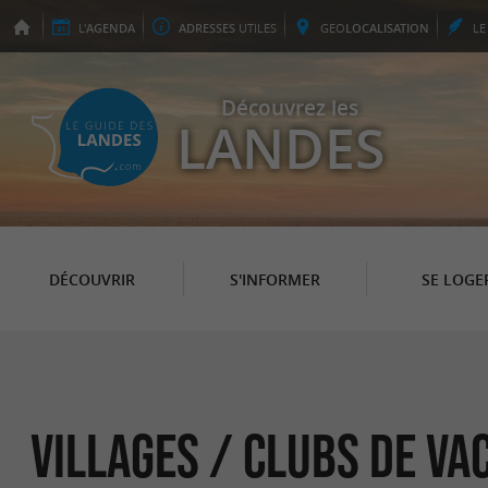
L'
AGENDA
ADRESSES
UTILES
GEO
LOCALISATION
L
Découvrez les
LANDES
DÉCOUVRIR
S'INFORMER
SE LOGE
Villages / Clubs de Va