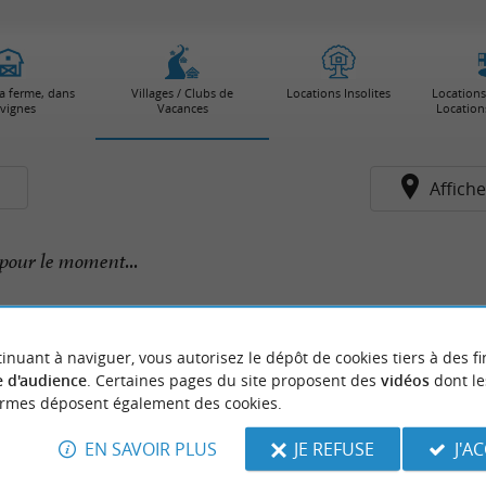
la ferme, dans
Villages / Clubs de
Locations Insolites
Locations
 vignes
Vacances
Location
s
Affiche
pour le moment...
inuant à naviguer, vous autorisez le dépôt de cookies tiers à des fi
 d'audience
. Certaines pages du site proposent des
vidéos
dont le
ormes déposent également des cookies.
EN SAVOIR PLUS
JE REFUSE
J'A