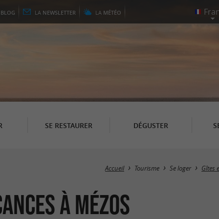
E
BLOG
LA
NEWSLETTER
LA
MÉTÉO
R
SE RESTAURER
DÉGUSTER
S
Accueil
Tourisme
Se loger
Gîtes 
cances à Mézos