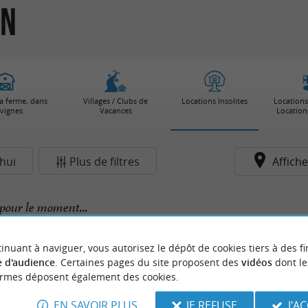
an
la ferme, dans
Villages / Clubs de
Locations Insolites
Locations
 vignes
Vacances
Location
hui
Plus de filtres
Affiche
pour le moment...
inuant à naviguer, vous autorisez le dépôt de cookies tiers à des fi
 d'audience
. Certaines pages du site proposent des
vidéos
dont le
ormes déposent également des cookies.
EN SAVOIR PLUS
JE REFUSE
J'A