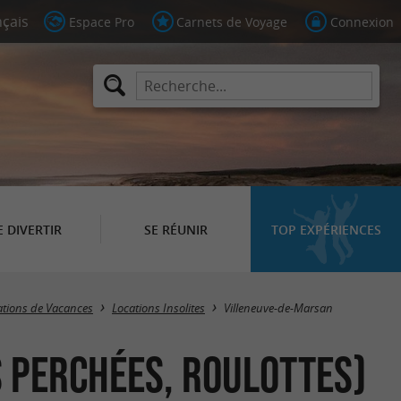
Espace Pro
Carnets de Voyage
Connexion
E DIVERTIR
SE RÉUNIR
TOP EXPÉRIENCES
Masquer la carte
cations de Vacances
Locations Insolites
Villeneuve-de-Marsan
s perchées, Roulottes)