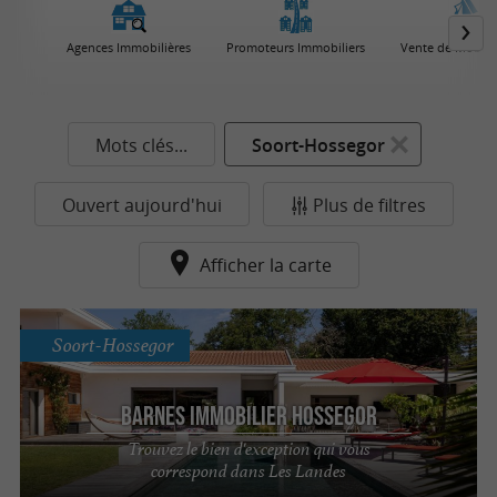
Agences Immobilières
Promoteurs Immobiliers
Vente de Mobil
Mots clés...
Soort-Hossegor
Ouvert aujourd'hui
Plus de filtres
Afficher la carte
Soort-Hossegor
Barnes Immobilier Hossegor
Trouvez le bien d'exception qui vous
correspond dans Les Landes