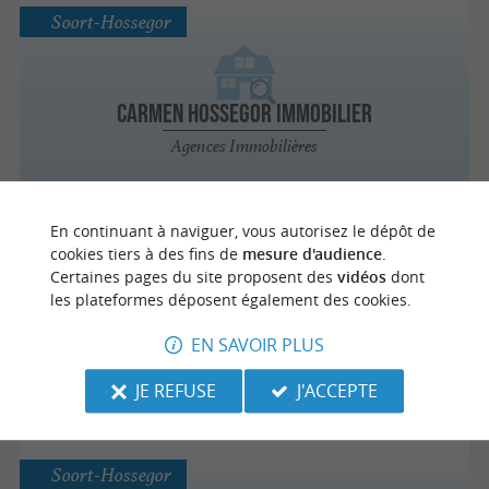
Soort-Hossegor
Carmen Hossegor Immobilier
Agences Immobilières
En continuant à naviguer, vous autorisez le dépôt de
Soort-Hossegor
cookies tiers à des fins de
mesure d'audience
.
Certaines pages du site proposent des
vidéos
dont
les plateformes déposent également des cookies.
Carmen Hossegor Lac & Mer
EN SAVOIR PLUS
Agences Immobilières
JE REFUSE
J'ACCEPTE
Soort-Hossegor