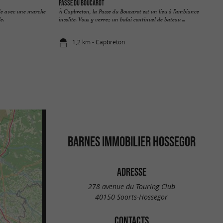
Passe du Boucarot
de avec une marche
À Capbreton, la Passe du Boucarot est un lieu à l’ambiance
e.
insolite. Vous y verrez un balai continuel de bateau ...
1,2 km - Capbreton
BARNES IMMOBILIER HOSSEGOR
ADRESSE
278 avenue du Touring Club
40150 Soorts-Hossegor
CONTACTS