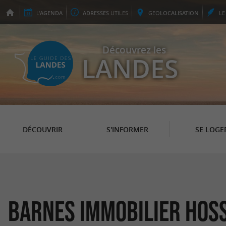
L'
AGENDA
ADRESSES
UTILES
GEO
LOCALISATION
L
Découvrez les
LANDES
DÉCOUVRIR
S'INFORMER
SE LOGE
Barnes Immobilier Hos