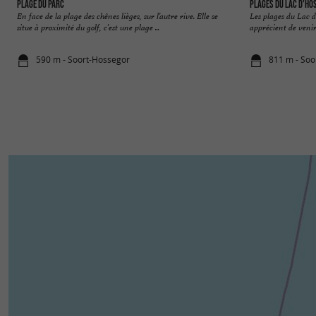
Plage du Parc
Plages du Lac d'Ho
En face de la plage des chênes lièges, sur l’autre rive. Elle se
Les plages du Lac d
situe à proximité du golf, c’est une plage ...
apprécient de venir
590 m - Soort-Hossegor
811 m - Soo