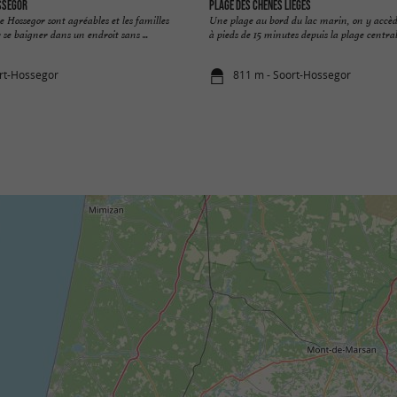
ssegor
Plage des Chênes Lièges
e Hossegor sont agréables et les familles
Une plage au bord du lac marin, on y accè
 se baigner dans un endroit sans ...
à pieds de 15 minutes depuis la plage central
rt-Hossegor
811 m - Soort-Hossegor