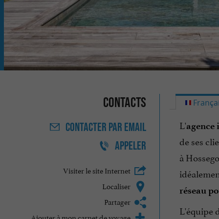
Contacts
França
L'
agence 
CONTACTER
PAR EMAIL
de ses cli
APPELER
à Hossego
Visiter le site Internet
idéalement
Localiser
réseau po
Partager
L'équipe 
Ajouter à mon carnet de voyage