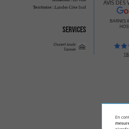
AVIS DES
Landes Côte Sud
Territoire :
BARNES 
HOS
Services
Ouvert toute
l'année
18
En cont
© Google 2026
mesure