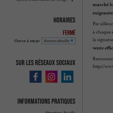
marché l
exigeant
Horaires
Par ailleu
à chaque é
Fermé
la signatur
Ouvre à 09:30
Horaires détaillés
vente effi
Retrouvez 
Sur les réseaux sociaux
http://ww
Informations pratiques
En ville
Situation :