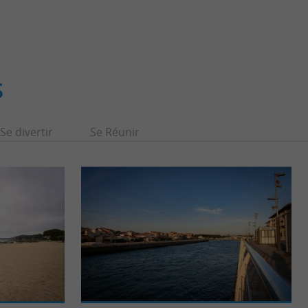
S
Se divertir
Se Réunir