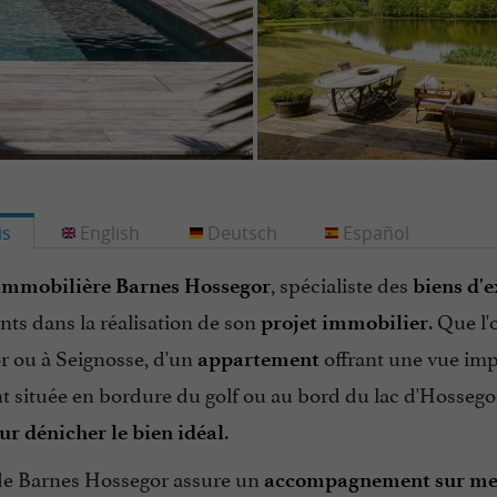
is
English
Deutsch
Español
, spécialiste des
immobilière Barnes Hossegor
biens d'e
ents dans la réalisation de son
. Que l'
projet immobilier
r ou à Seignosse, d'un
offrant une vue imp
appartement
 située en bordure du golf ou au bord du lac d'Hossegor
.
ur dénicher le bien idéal
de Barnes Hossegor assure un
accompagnement sur me