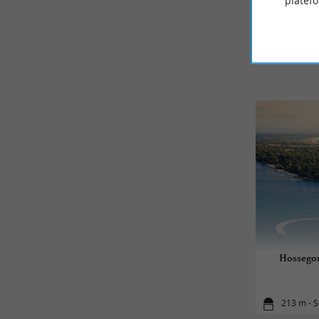
platef
Hossegor 
213 m - 