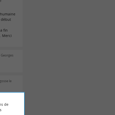
e
, humaine
e début
a fin
. Merci
s Georges
gosse le
ns de
LES AVIS
s