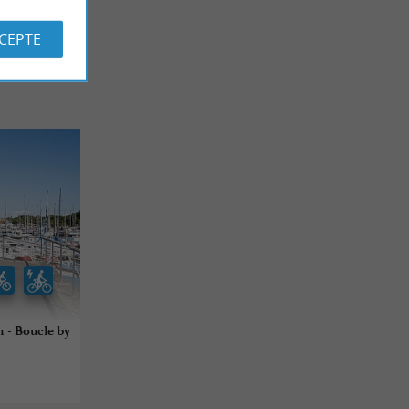
CCEPTE
n - Boucle by