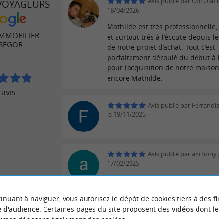
Avis publié par Odi Olaf l
 VOYAGEURS
18/04/2026
Mathilde est très professionnelle
IMMOBILIER
et surtout très à l’écoute depuis l
SEGOR
de notre projet d’achat. Tout c’est
parfaitement déroulé du début à l
pour l’acquisition de notre maison
encore Mathilde.
 avis
Avis publié par Ferrandi
le 19/11/2025
Avis publié par anthony 
17/02/2025
Très sérieux
inuant à naviguer, vous autorisez le dépôt de cookies tiers à des fi
ECRIRE UN AVIS
LIRE TOUS 
 d'audience
. Certaines pages du site proposent des
vidéos
dont le