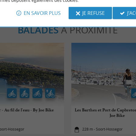
ormes déposent également des cookies.
EN SAVOIR PLUS
JE REFUSE
J'A
BALADES
À PROXIMITÉ
- Au fil de l'eau - By Joe Bike
Les Barthes et Port de Capbreto
Joe Bike
Soort-Hossegor
228 m - Soort-Hossegor