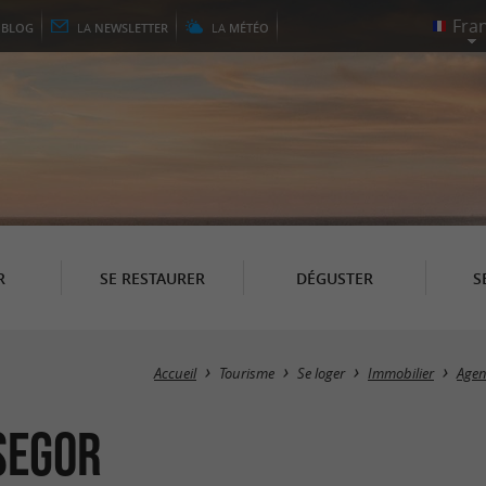
E
BLOG
LA
NEWSLETTER
LA
MÉTÉO
R
SE RESTAURER
DÉGUSTER
S
Accueil
Tourisme
Se loger
Immobilier
Agen
segor