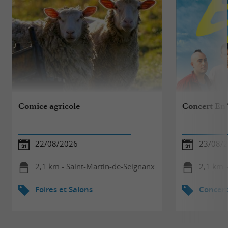
Comice agricole
Concert En 
22/08/2026
23/08/
2,1 km - Saint-Martin-de-Seignanx
2,1 km -
Foires et Salons
Concert