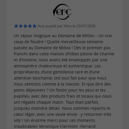
différents voyages et séjours « à l'étranger »
Avis publié par Véro le 23/07/2026
Ici, chaque objet a une histoire...
Un séjour magique au Domaine de Millox – Un vrai
coup de foudre ! Quelle merveilleuse semaine
passée au Domaine de Millox ! Dès le premier pas
Les
et
table d’hôte sont
petits déjeuners
dîners
franchi dans cette maison d’hôtes pleine de charme
servis dans la véranda, face à la piscine et son
et d’histoire, nous avons été enveloppés par une
atmosphère chaleureuse et authentique. Les
solarium.
propriétaires, d’une gentillesse rare et d’une
attention touchante, ont tout fait pour que nous
nous sentions comme à la maison. Et que dire des
petits déjeuners ? Un festin pour les yeux et les
papilles, avec des produits frais et locaux qui nous
ont régalés chaque matin. Tout était parfait,
jusqu’au moindre détail. Nous sommes repartis le
cœur léger, avec une seule envie : y retourner très
vite ! Un énorme merci pour ces moments
inoubliables Véronique Clermont -Ferrand