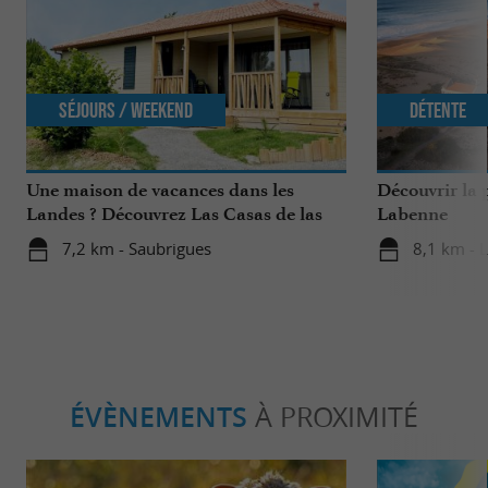
Séjours / Weekend
Détente
Une maison de vacances dans les
Découvrir la 
Landes ? Découvrez Las Casas de las
Labenne
Lanas à Saubrigues !
7,2 km - Saubrigues
8,1 km - 
ÉVÈNEMENTS
À PROXIMITÉ