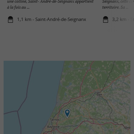
une colline, Saint- André-de-Seignanx appartient
Seignanx, cette c
à la fois au ...
territoire. Sa ...
1,1 km - Saint-André-de-Seignanx
3,2 km - S