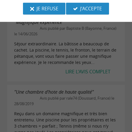
JE REFUSE
J'ACCEPTE
"Magnifique expérience"
Avis publié par Baptiste B (Bayonne, France)
le 14/06/2026
Séjour extraordinaire. La bâtisse a beaucoup de
cachet. La piscine, le tennis, le fronton, le terrain de
pétanque, vont vous faire passer une magnifique
expérience. Je le recommande les yeux...
LIRE L'AVIS COMPLET
"Une chambre d'hote de haute qualité"
Avis publié par rale74 (Doussard, France) le
28/08/2019
Reçu dans un domaine magnifique et très bien
entretenu. Une piscine pour les propriétaires et les
3 chambres = parfait ; Tennis (même si nous n’y