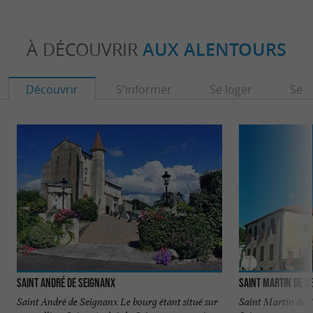
À DÉCOUVRIR
AUX ALENTOURS
Découvrir
S'informer
Se loger
Se r
Saint André de Seignanx
Saint Martin de S
Saint André de Seignanx Le bourg étant situé sur
Saint Martin de S