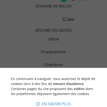
DOMAINE DE MILLOX
37 avis
RÉSUMÉ DES NOTES
Literie
Emplacement
Chambres
Service
En continuant à naviguer, vous autorisez le dépôt de
cookies tiers à des fins de
mesure d'audience
.
Certaines pages du site proposent des
vidéos
dont
Qualité/prix
les plateformes déposent également des cookies.
Propreté
EN SAVOIR PLUS