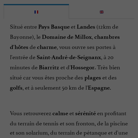
Salle de Jeux
Table d'Hôtes
Situé entre
et
(12km de
Pays Basque
Landes
Tennis
Bayonne), le
,
Domaine de Millox
chambres
Télévision : TV satellite
de
, vous ouvre ses portes à
d'hôtes
charme
l'entrée de
, à 20
Saint-André-de-Seignanx
minutes de
et d'
. Très bien
Biarritz
Hossegor
situé car vous êtes proche des
et des
plages
, et à seulement 50 km de l'
golfs
Espagne.
Vous retrouverez
et
en profitant
calme
sérénité
du terrain de tennis et son fronton, de la piscine
et son solarium, du terrain de pétanque et d'une