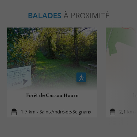
BALADES
À PROXIMITÉ
Forêt de Cassou Hourn
b
1,7 km - Saint-André-de-Seignanx
2,1 km 