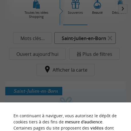
Toutes les idées
Souvenirs
Beauté
Décoration
Shopping
Mots clés...
Saint-Julien-en-Born
Ouvert aujourd'hui
Plus de filtres
Afficher la carte
Saint-Julien-en-Born
En continuant à naviguer, vous autorisez le dépôt de
Côté Phare Contis
cookies tiers à des fins de
mesure d'audience
.
Certaines pages du site proposent des
vidéos
dont