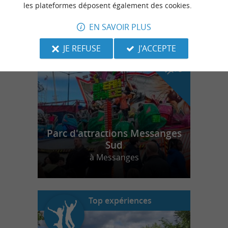
les plateformes déposent également des cookies.
EN SAVOIR PLUS
n
o
t
e
c
o
u
p
e
c
o
e
u
r
d
r
JE REFUSE
J'ACCEPTE
Parc d'attractions Messanges
Sud
à Messanges
Top expériences