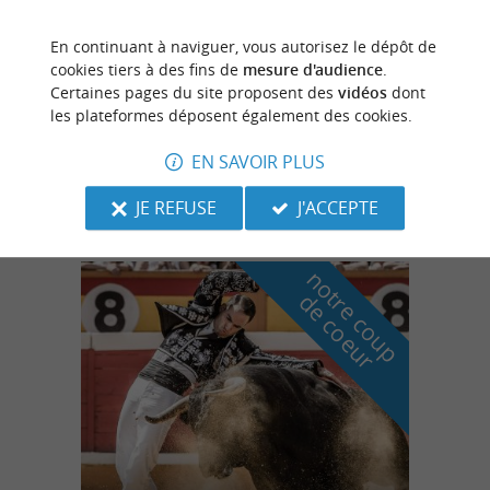
En continuant à naviguer, vous autorisez le dépôt de
Dax
cookies tiers à des fins de
mesure d'audience
.
Certaines pages du site proposent des
vidéos
dont
les plateformes déposent également des cookies.
Boam
EN SAVOIR PLUS
Mode / Accessoires
JE REFUSE
J'ACCEPTE
n
o
t
e
c
o
u
p
e
c
o
e
u
r
d
r