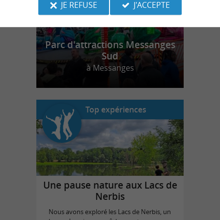
JE REFUSE
J'ACCEPTE
Parc d'attractions Messanges
Sud
à Messanges
Top expériences
Une pause nature aux Lacs de
Nerbis
Nous avons exploré les Lacs de Nerbis, un