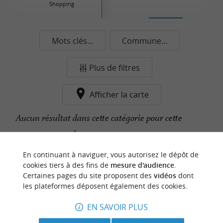
Shopping
Mots clés...
Commune...
Plus de filtres
Afficher la carte
Aucun résultat dans cette catégorie pour cette
commune pour le moment...
En continuant à naviguer, vous autorisez le dépôt de
cookies tiers à des fins de
mesure d'audience
.
n
o
t
e
c
o
u
p
e
c
o
e
u
Certaines pages du site proposent des
vidéos
dont
r
d
r
les plateformes déposent également des cookies.
EN SAVOIR PLUS