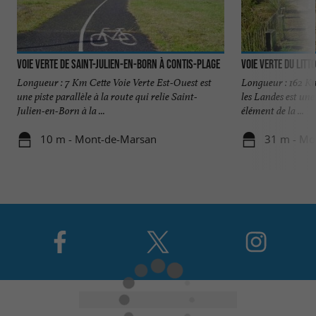
Voie Verte de Saint-Julien-en-Born à Contis-Plage
Voie Verte du lit
Longueur : 7 Km Cette Voie Verte Est-Ouest est
Longueur : 162 Km
une piste parallèle à la route qui relie Saint-
les Landes est une
Julien-en-Born à la ...
élément de la ...
10 m - Mont-de-Marsan
31 m - Mo