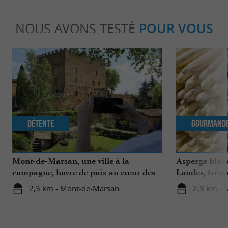
NOUS AVONS TESTÉ
POUR VOUS
Détente
Gourmand
Mont-de-Marsan, une ville à la
Asperge blanc
campagne, havre de paix au cœur des
Landes, tréso
Landes
région
2,3 km - Mont-de-Marsan
2,3 km -