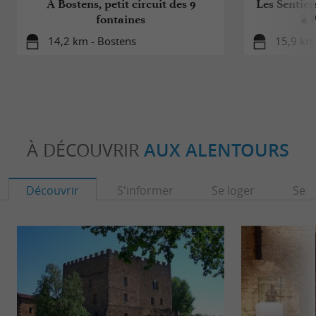
A Bostens, petit circuit des 9
Les Sentier
fontaines
à 
14,2 km - Bostens
15,9 km 
À DÉCOUVRIR
AUX ALENTOURS
Découvrir
S'informer
Se loger
Se r