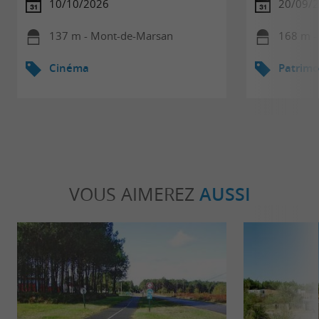
10/10/2026
20/09/
137 m - Mont-de-Marsan
168 m -
Cinéma
Patrimo
VOUS AIMEREZ
AUSSI