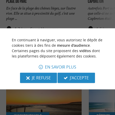
Plage du Parc
Capbreton
En face de la plage des chênes lièges, sur l’autre
Autrefois Port su
rive. Elle se situe à proximité du golf, c’est une
que celle-ci ne so
plage ...
Capbreton était ...
1,3 km - Soort-Hossegor
1,5 km - 
En continuant à naviguer, vous autorisez le dépôt de
cookies tiers à des fins de
mesure d'audience
.
Certaines pages du site proposent des
vidéos
dont
les plateformes déposent également des cookies.
NOUS AVONS TESTÉ
POUR VOUS
EN SAVOIR PLUS
JE REFUSE
J'ACCEPTE