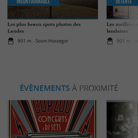
Incontournable
Détente
Les plus beaux spots photos des
Les meilleure
Landes
landaises
901 m - Soort-Hossegor
901 m - S
ÉVÈNEMENTS
À PROXIMITÉ