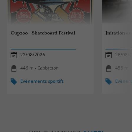
Cupzoo - Skateboard Festival
Initation au
22/08/2026
28/08/
446 m - Capbreton
455 m -
Evènements sportifs
Evèneme