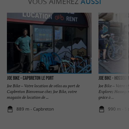
VOUS AIMEREZ
AUSSI
JOE BIKE - Capbreton le Port
JOE BIKE - Hossego
Joe Bike – Votre location de vélos au port de
Joe Bike – Votre r
Capbreton Bienvenue chez Joe Bike, votre
Explorez Hossegor 
magasin de location de ...
grâce à ...
889 m - Capbreton
990 m - S