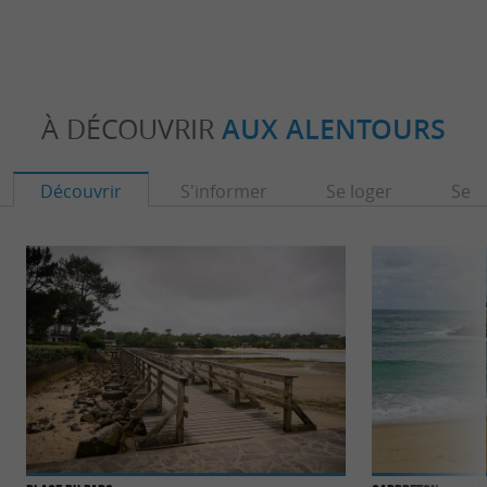
À DÉCOUVRIR
AUX ALENTOURS
Découvrir
S'informer
Se loger
Se r