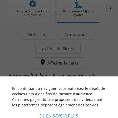
Tous les Sports et loisirs
Randonnées / Séjours
Parcs d'
pleine nature
sportifs
Parcs 
Mots clés...
Commune...
Plus de filtres
Afficher la carte
Aucun résultat dans cette catégorie pour cette
commune pour le moment...
En continuant à naviguer, vous autorisez le dépôt de
cookies tiers à des fins de
mesure d'audience
.
Certaines pages du site proposent des
vidéos
dont
n
o
t
e
c
o
u
p
e
c
o
e
u
les plateformes déposent également des cookies.
r
d
r
EN SAVOIR PLUS