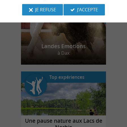
JE REFUSE
J'ACCEPTE
Landes Emotions
à Dax
Top expériences
Une pause nature aux Lacs de