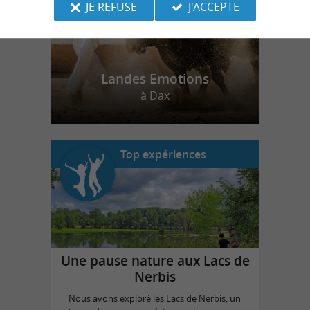
JE REFUSE
J'ACCEPTE
Landes Emotions
à Dax
Top expériences
Une pause nature aux Lacs de
Nerbis
Nous avons exploré les Lacs de Nerbis, un