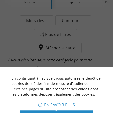
pleine nature
sportifs
Parcs 
Mots clés...
Commune...
Plus de filtres
Afficher la carte
Aucun résultat dans cette catégorie pour cette
commune pour le moment...
En continuant à naviguer, vous autorisez le dépôt de
cookies tiers à des fins de
mesure d'audience
.
n
o
t
e
c
o
u
p
e
c
o
e
u
Certaines pages du site proposent des
vidéos
dont
r
d
r
les plateformes déposent également des cookies.
EN SAVOIR PLUS