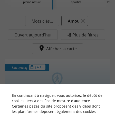
pleine nature
sportifs
Parcs 
Mots clés...
Amou
Ouvert aujourd'hui
Plus de filtres
Afficher la carte
Gaujacq
3.6 km
Chalosse Evasion
En continuant à naviguer, vous autorisez le dépôt de
cookies tiers à des fins de
mesure d'audience
.
Certaines pages du site proposent des
vidéos
dont
les plateformes déposent également des cookies.