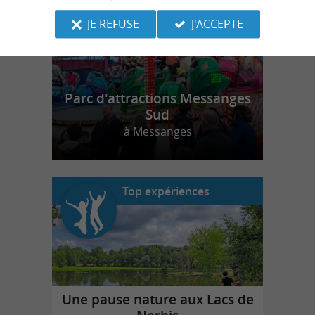
JE REFUSE
J'ACCEPTE
Parc d'attractions Messanges
Sud
à Messanges
Top expériences
Une pause nature aux Lacs de