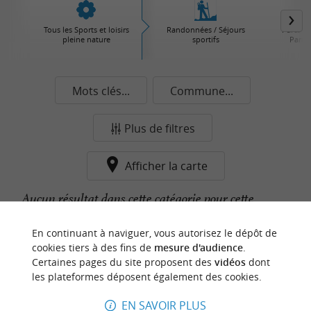
Tous les Sports et loisirs
Randonnées / Séjours
Parcs d'
pleine nature
sportifs
Parcs 
Mots clés...
Commune...
Plus de filtres
Afficher la carte
Aucun résultat dans cette catégorie pour cette
commune pour le moment...
En continuant à naviguer, vous autorisez le dépôt de
cookies tiers à des fins de
mesure d'audience
.
Certaines pages du site proposent des
vidéos
dont
n
o
t
e
c
o
u
p
e
c
o
e
u
les plateformes déposent également des cookies.
r
d
r
EN SAVOIR PLUS