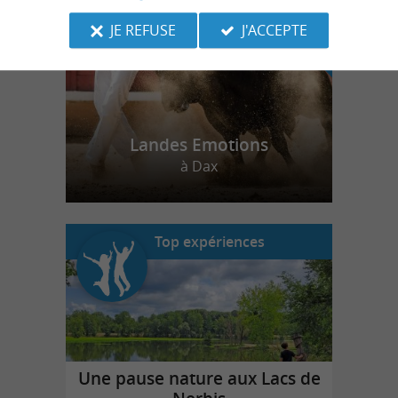
JE REFUSE
J'ACCEPTE
Landes Emotions
à Dax
Top expériences
Une pause nature aux Lacs de