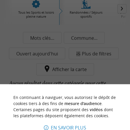
Tous les Sports et loisirs
Randonnées / Séjours
Parcs d'
pleine nature
sportifs
Parcs 
Mots clés...
Commune...
Ouvert aujourd'hui
Plus de filtres
Afficher la carte
Aucun résultat dans cette catégorie pour cette
commune pour le moment...
En continuant à naviguer, vous autorisez le dépôt de
cookies tiers à des fins de
mesure d'audience
.
Certaines pages du site proposent des
vidéos
dont
n
o
t
e
c
o
u
p
e
c
o
e
u
les plateformes déposent également des cookies.
r
d
r
EN SAVOIR PLUS