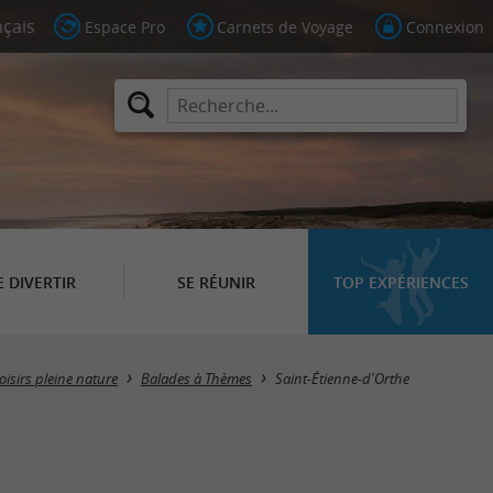
Espace Pro
Carnets de Voyage
Connexion
E DIVERTIR
SE RÉUNIR
TOP EXPÉRIENCES
Masquer la carte
loisirs pleine nature
Balades à Thèmes
Saint-Étienne-d'Orthe