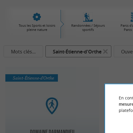
Tous les Sports et loisirs
Randonnées / Séjours
Parcs d'
pleine nature
sportifs
Parcs 
Mots clés...
Saint-Étienne-d'Orthe
Ouver
Saint-Étienne-d'Orthe
En cont
mesure
platef
Domaine Darmandieu