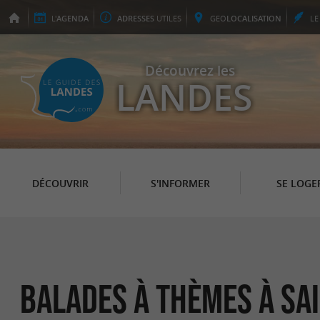
L'
AGENDA
ADRESSES
UTILES
GEO
LOCALISATION
L
Découvrez les
LANDES
DÉCOUVRIR
S'INFORMER
SE LOGE
Balades à Thèmes à Sa