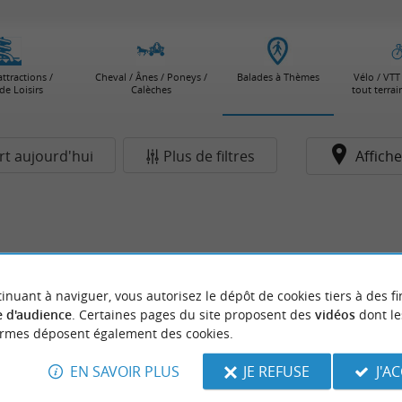
attractions /
Cheval / Ânes / Poneys /
Balades à Thèmes
Vélo / VTT 
de Loisirs
Calèches
tout terra
t aujourd'hui
Plus de filtres
Affiche
inuant à naviguer, vous autorisez le dépôt de cookies tiers à des fi
 d'audience
. Certaines pages du site proposent des
vidéos
dont le
ormes déposent également des cookies.
EN SAVOIR PLUS
JE REFUSE
J'A