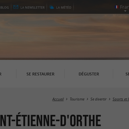
E
BLOG
LA
NEWSLETTER
LA
MÉTÉO
R
SE RESTAURER
DÉGUSTER
S
Accueil
Tourisme
Se divertir
Sports et 
int-Étienne-d'Orthe