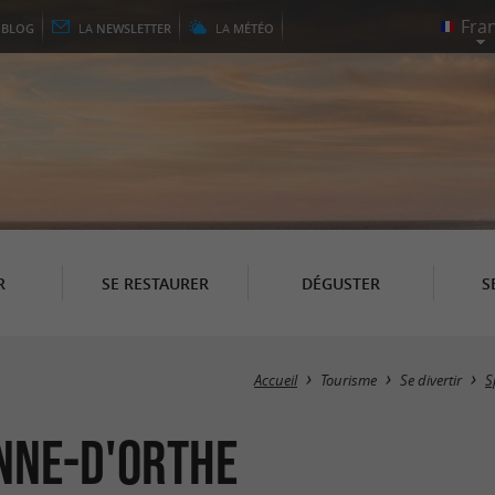
E
BLOG
LA
NEWSLETTER
LA
MÉTÉO
R
SE RESTAURER
DÉGUSTER
S
Accueil
Tourisme
Se divertir
S
enne-d'Orthe