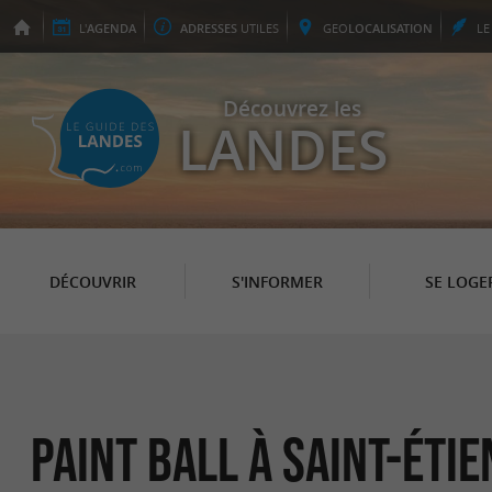
L'
AGENDA
ADRESSES
UTILES
GEO
LOCALISATION
L
Découvrez les
LANDES
DÉCOUVRIR
S'INFORMER
SE LOGE
Paint Ball à Saint-Éti