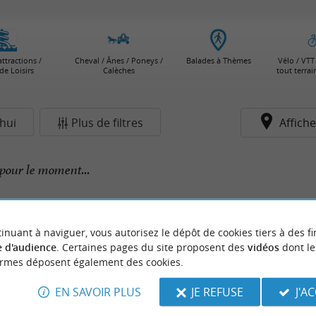
attractions /
Cheval / Ânes / Poneys /
Balades à Thèmes
Vélo / VTT 
de Loisirs
Calèches
tout terra
hui
Plus de filtres
Affiche
pour le moment...
inuant à naviguer, vous autorisez le dépôt de cookies tiers à des fi
 d'audience
. Certaines pages du site proposent des
vidéos
dont le
ormes déposent également des cookies.
EN SAVOIR PLUS
JE REFUSE
J'A