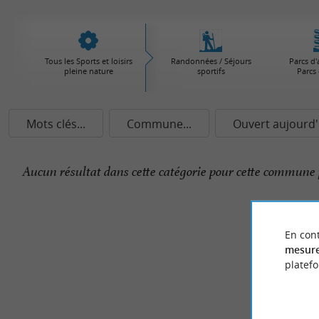
Tous les Sports et loisirs
Randonnées / Séjours
Parcs d'
pleine nature
sportifs
Parcs 
Mots clés...
Commune...
Ouvert aujourd'
Aucun résultat dans cette catégorie pour cette commune 
En cont
mesure
platef