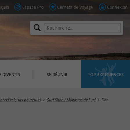
Espace Pro
Carnets de Voyage
Connexion
E DIVERTIR
SE RÉUNIR
TOP EXPÉRIENCES
Masquer la carte
ports et loisirs nautiques
Surf Shop / Magasins de Surf
Dax