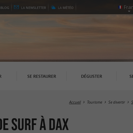
E
BLOG
LA
NEWSLETTER
LA
MÉTÉO
R
SE RESTAURER
DÉGUSTER
S
Accueil
Tourisme
Se divertir
S
de Surf à Dax