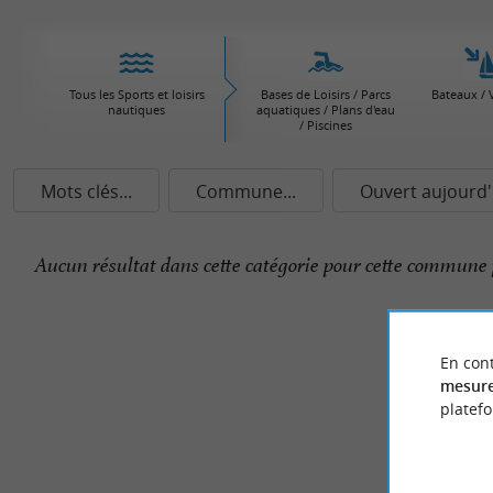
Tous les Sports et loisirs
Bases de Loisirs / Parcs
Bateaux / V
nautiques
aquatiques / Plans d'eau
/ Piscines
Mots clés...
Commune...
Ouvert aujourd'
Aucun résultat dans cette catégorie pour cette commune 
En cont
mesure
platef