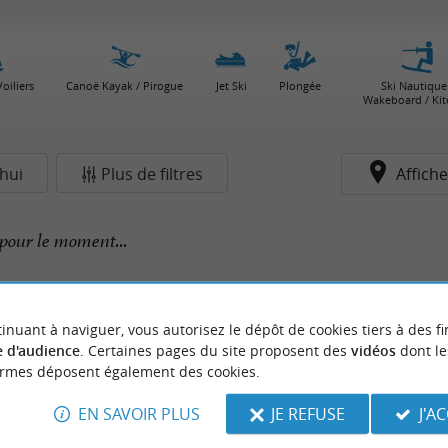
oiliers
Canoë Kayak / Pirogue
Jet Ski
Plongée
Ski Nautique
Wakeboard / Kit
hui
Plus de filtres
Affiche
pour le moment...
inuant à naviguer, vous autorisez le dépôt de cookies tiers à des fi
 d'audience
. Certaines pages du site proposent des
vidéos
dont le
ormes déposent également des cookies.
EN SAVOIR PLUS
JE REFUSE
J'A