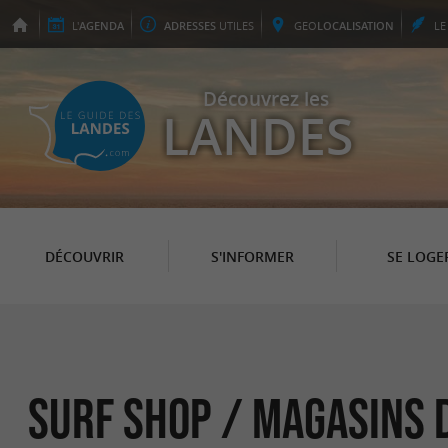
L'
AGENDA
ADRESSES
UTILES
GEO
LOCALISATION
L
Découvrez les
LANDES
DÉCOUVRIR
S'INFORMER
SE LOGE
Surf Shop / Magasins 