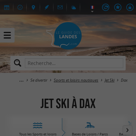
Se divertir
Sports et loisirs nautiques
Jet Ski
Dax
Jet Ski à Dax
Tous les Sports et loisirs
Bases de Loisirs / Parcs
Bateaux / V