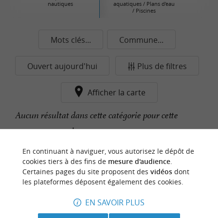
nautiques
aquatiques / Plans d'eau
/ Piscines
Mots clés...
Commune...
Ouvert aujourd'hui
Plus de filtres
Afficher la carte
Aucun résultat dans cette catégorie pour cette
commune pour le moment...
En continuant à naviguer, vous autorisez le dépôt de
cookies tiers à des fins de
mesure d'audience
.
n
o
t
e
c
o
u
p
e
c
o
e
u
Certaines pages du site proposent des
vidéos
dont
r
d
r
les plateformes déposent également des cookies.
EN SAVOIR PLUS