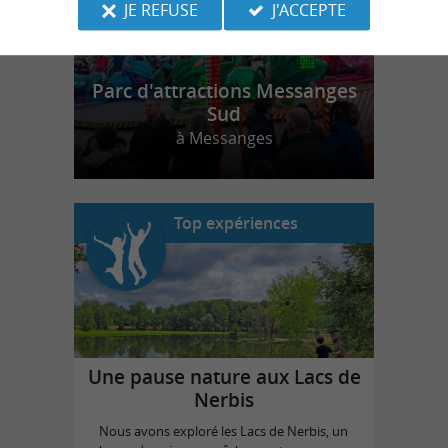
JE REFUSE
J'ACCEPTE
Parc d'attractions Messanges
Sud
à Messanges
Top expériences
Une pause nature aux Lacs de
Nerbis
Nous avons exploré les Lacs de Nerbis, un