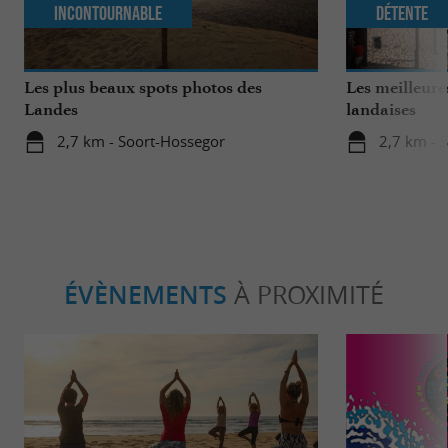
Incontournable
Détente
Les plus beaux spots photos des
Les meilleure
Landes
landaises
2,7 km - Soort-Hossegor
2,7 km - 
ÉVÈNEMENTS
À PROXIMITÉ