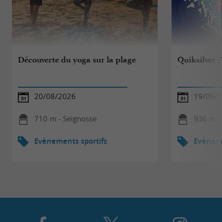
Découverte du yoga sur la plage
Quiksilver F
20/08/2026
19/09/2
710 m - Seignosse
936 m -
Evènements sportifs
Evèneme