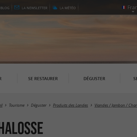
E
BLOG
LA
NEWSLETTER
LA
MÉTÉO
R
SE RESTAURER
DÉGUSTER
S
il
Tourisme
Déguster
Produits des Landes
Viandes / Jambon / Charc
Chalosse