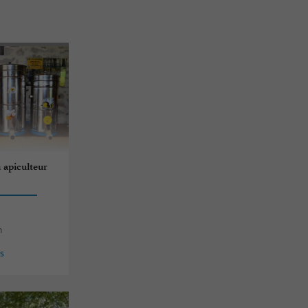
 apiculteur
n
es