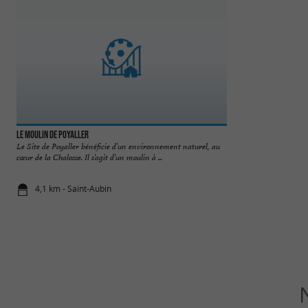
Le Moulin de Poyaller
Musée de la Chalos
Le Site de Poyaller bénéficie d’un environnement naturel, au
À quelques minutes 
cœur de la Chalosse. Il s’agit d’un moulin à ...
Pyrénées, la Chaloss
4,1 km - Saint-Aubin
4,2 km - Mo