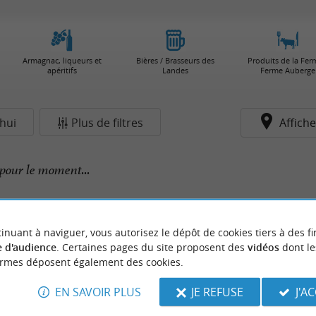
Armagnac, liqueurs et
Bières / Brasseurs des
Produits de la Fer
apéritifs
Landes
Ferme Auberge
hui
Plus de filtres
Affiche
pour le moment...
inuant à naviguer, vous autorisez le dépôt de cookies tiers à des fi
 d'audience
. Certaines pages du site proposent des
vidéos
dont le
ormes déposent également des cookies.
EN SAVOIR PLUS
JE REFUSE
J'A