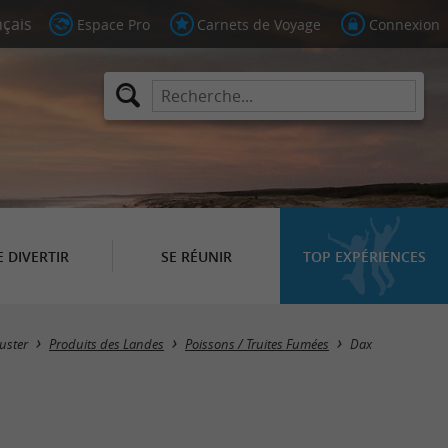
Espace Pro
Carnets de Voyage
Connexion
E DIVERTIR
SE RÉUNIR
TOP EXPÉRIENCES
Masquer la carte
uster
Produits des Landes
Poissons / Truites Fumées
Dax