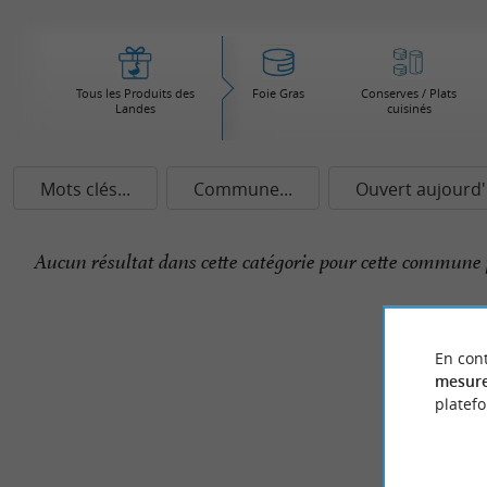
Tous les Produits des
Foie Gras
Conserves / Plats
Landes
cuisinés
Mots clés...
Commune...
Ouvert aujourd'
Aucun résultat dans cette catégorie pour cette commune 
En cont
mesure
platef