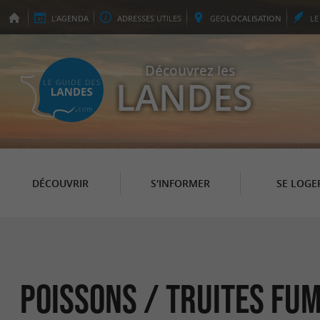
L'
AGENDA
ADRESSES
UTILES
GEO
LOCALISATION
L
Découvrez les
LANDES
DÉCOUVRIR
S'INFORMER
SE LOGE
Poissons / Truites Fu