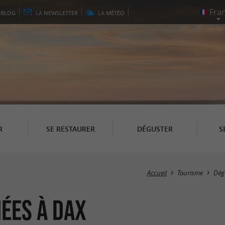
E
BLOG
LA
NEWSLETTER
LA
MÉTÉO
R
SE RESTAURER
DÉGUSTER
S
Accueil
Tourisme
Dég
mées à Dax