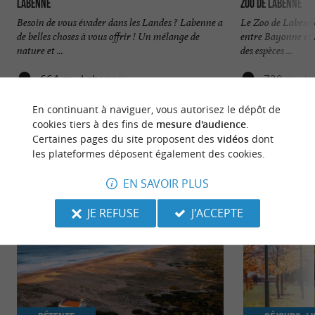
Labenne
Zoo de Labenne
Besoin de vous évader dans les Landes ? Labenne a
Le Zoo de Labenne 
de belles choses à vous offrir ! Un mélange de
entre Bayonne et 
nature et ...
des espèces ...
664 m - Labenne
720 m - L
En continuant à naviguer, vous autorisez le dépôt de
cookies tiers à des fins de
mesure d'audience
.
Certaines pages du site proposent des
vidéos
dont
les plateformes déposent également des cookies.
NOUS AVONS TESTÉ
POUR VOUS
EN SAVOIR PLUS
JE REFUSE
J'ACCEPTE