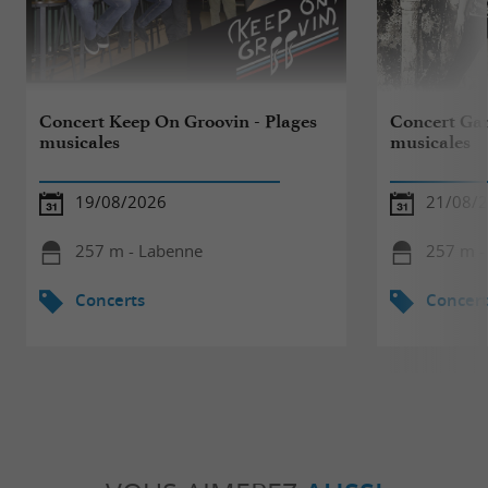
Concert Keep On Groovin - Plages
Concert Gam
musicales
musicales
19/08/2026
21/08/
257 m - Labenne
257 m -
Concerts
Concert