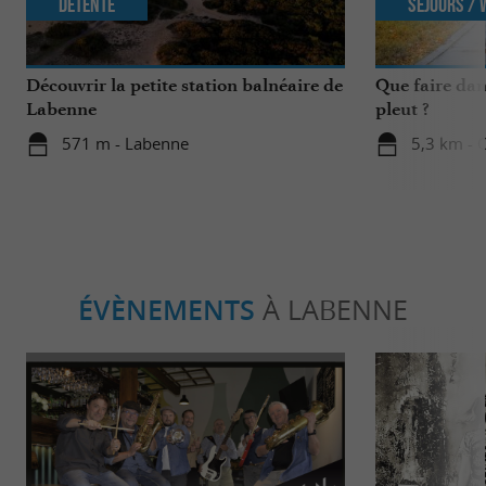
Détente
Séjours /
Découvrir la petite station balnéaire de
Que faire dan
Labenne
pleut ?
571 m - Labenne
5,3 km - 
ÉVÈNEMENTS
À LABENNE