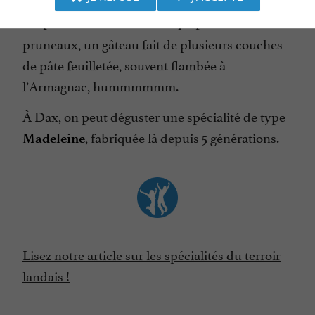
simplement ou
, qui peut être aux
croustade
pruneaux, un gâteau fait de plusieurs couches
de pâte feuilletée, souvent flambée à
l’Armagnac, hummmmmm.
À Dax, on peut déguster une spécialité de type
, fabriquée là depuis 5 générations.
Madeleine
Lisez notre article sur les spécialités du terroir
landais !