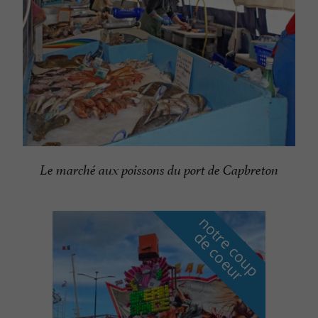
Le marché aux poissons du port de Capbreton
n
o
t
e
c
o
u
p
e
c
o
e
u
r
d
r